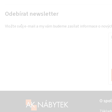
Odebírat newsletter
Vložte svůj e-mail a my vám budeme zasílat informace o nový
Z
O spol
á
Základ