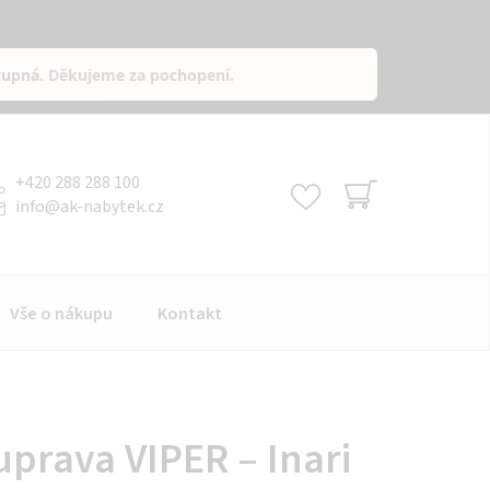
tupná
. Děkujeme za pochopení.
+420 288 288 100
info
@
ak-nabytek.cz
NÁKUPNÍ
KOŠÍK
Vše o nákupu
Kontakt
uprava VIPER – Inari