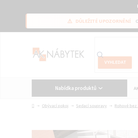
⚠️
DŮLEŽITÉ UPOZORNĚNÍ
Přejít
na
obsah
Nabídka produktů
A
Vše o nákupu
Kontakt
Domů
Obývací pokoj
Sedací soupravy
Rohové bez 