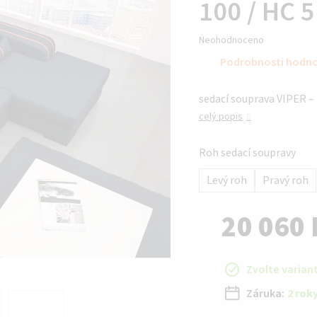
100 / HC 
Průměrné
Neohodnoceno
hodnocení
Podrobnosti hodn
produktu
je
sedací souprava VIPER – 
0,0
z 5
celý popis
hvězdiček.
Roh sedací soupravy
Levý roh
Pravý roh
20 060 
Měrná cena:
Zvolte varian
Záruka:
2 rok