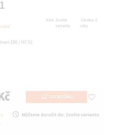
51
Kód:
Zvolte
Záruka:
2
variantu
roky
ocení
Inari 100 / HC 51
Kč
DO KOŠÍKU
tu
Můžeme doručit do:
Zvolte variantu
y