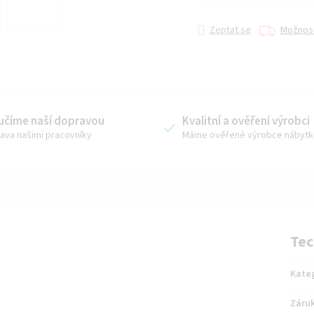
Zeptat se
Možnost
učíme naší dopravou
Kvalitní a ověření výrobci
ava našimi pracovníky
Máme ověřené výrobce nábytk
Tec
Kate
Záru