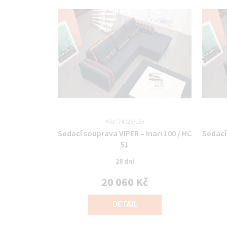
Kód: 74025/LEV
Průměrné
Sedací souprava VIPER – Inari 100 / HC
Sedací 
hodnocení
51
produktu
28 dní
je
0,0
20 060 Kč
z
Měrná
5
cena:
DETAIL
hvězdiček.