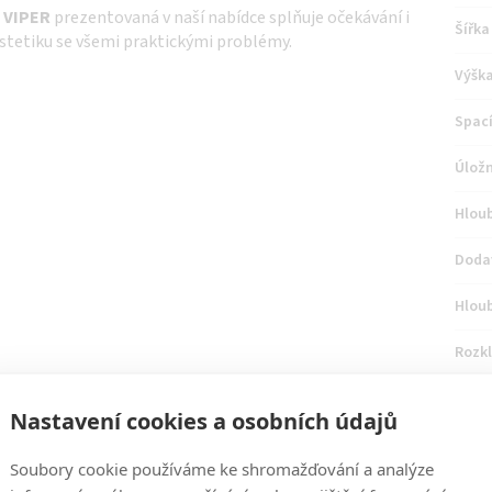
a
VIPER
prezentovaná v naší nabídce splňuje očekávání i
Šířka
stetiku se všemi praktickými problémy.
Výšk
Spací
Úložn
Hlou
Doda
Hlou
Rozk
Výšk
Nastavení cookies a osobních údajů
Soubory cookie používáme ke shromažďování a analýze