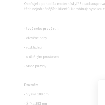
Oceňujete pohodlí a moderní styl? Sedací souprav
těch nejnáročnějších klientů. Kombinuje vysokou e
- levý
nebo
pravý
roh
- dřevěné nohy
- rozkládací
-
s
úložným prostorem
- vlnité pružiny
Rozměr:
-
Výška
100
cm
-
Šířka
283 cm