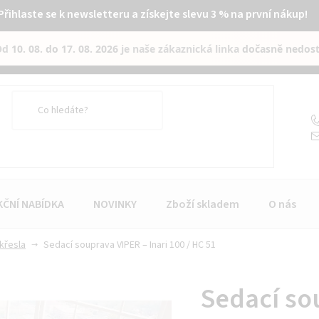
Přihlaste se k newsletteru a získejte slevu 3 % na první nákup!
Od
10. 08. do 17. 08. 2026
je naše zákaznická linka
dočasně nedos
KČNÍ NABÍDKA
NOVINKY
Zboží skladem
O nás
křesla
Sedací souprava VIPER – Inari 100 / HC 51
Sedací so