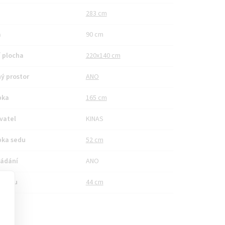
283 cm
a
90 cm
 plocha
220x140 cm
ý prostor
ANO
bka
165 cm
vatel
KINAS
bka sedu
52 cm
ládání
ANO
a sedu
44 cm