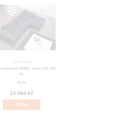
Kód: 74025/LEV
Průměrné
souprava VIPER – Inari 100 / HC
hodnocení
51
produktu
28 dní
je
0,0
20 060 Kč
z
Měrná
5
cena:
DETAIL
hvězdiček.