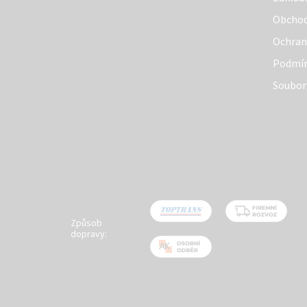
p
Obchod
a
Ochran
t
Podmín
í
Soubor
Způsob
dopravy: