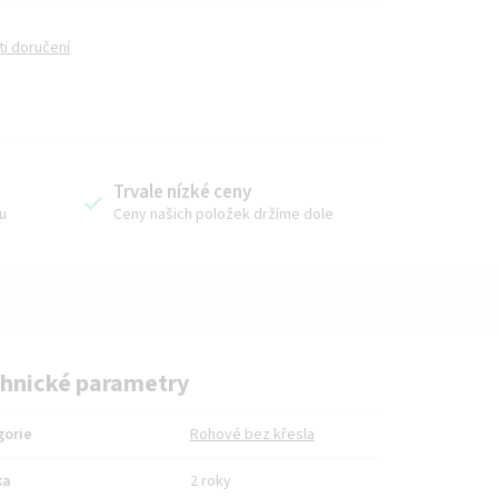
i doručení
Trvale nízké ceny
u
Ceny našich položek držíme dole
hnické parametry
gorie
Rohové bez křesla
ka
2 roky