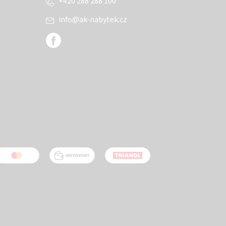
+420 288 288 100
info
@
ak-nabytek.cz