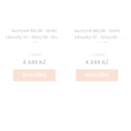
kuchyně BELINI - dolní
kuchyně BELINI - dolní
zásuvky 3Z - SDsz/60 - lesklé
zásuvky 3Z - SDsz/60 -
dvířka
matné dvířka
14 dní
14 dní
4 349 Kč
4 349 Kč
DO KOŠÍKU
DO KOŠÍKU