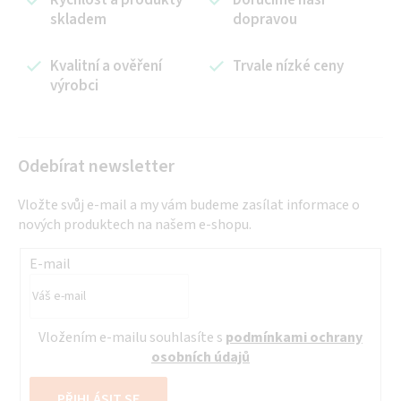
Rychlost a produkty
Doručíme naší
í
n
skladem
dopravou
p
í
r
Kvalitní a ověření
Trvale nízké ceny
v
výrobci
k
y
v
ý
Odebírat newsletter
p
i
Vložte svůj e-mail a my vám budeme zasílat informace o
s
nových produktech na našem e-shopu.
u
E-mail
Vložením e-mailu souhlasíte s
podmínkami ochrany
osobních údajů
PŘIHLÁSIT SE