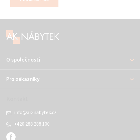
Z
á
p
a
O společnosti
t
í
Pro zákazníky
Kontakt
info
@
ak-nabytek.cz
+420 288 288 100