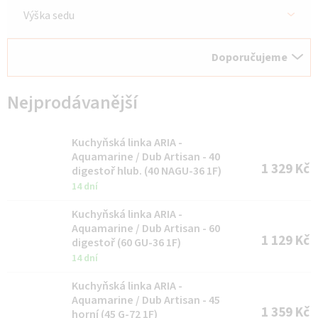
Výška sedu
Ř
Doporučujeme
a
z
Nejprodávanější
e
n
Kuchyňská linka ARIA -
í
Aquamarine / Dub Artisan - 40
1 329 Kč
digestoř hlub. (40 NAGU-36 1F)
p
14 dní
r
Kuchyňská linka ARIA -
o
Aquamarine / Dub Artisan - 60
1 129 Kč
d
digestoř (60 GU-36 1F)
14 dní
u
k
Kuchyňská linka ARIA -
Aquamarine / Dub Artisan - 45
t
1 359 Kč
horní (45 G-72 1F)