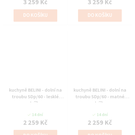
3 259 Kč
3 259 Kč
DO KOŠÍKU
DO KOŠÍKU
kuchyně BELINI - dolní na
kuchyně BELINI - dolní na
troubu SDp/60 - lesklé
troubu SDp/60 - matné
dvířka
dvířka
14 dní
14 dní
2 259 Kč
2 259 Kč