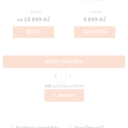
(90x90 DN 1F)
14 dní
14 dní
10 699 Kč
4 699 Kč
od
DETAIL
DO KOŠÍKU
NAČÍST 20 DALŠÍCH
S
1
6
t
O
r
105
položek celkem
v
á
l
NAHORU
n
á
k
d
o
a
v
c
á