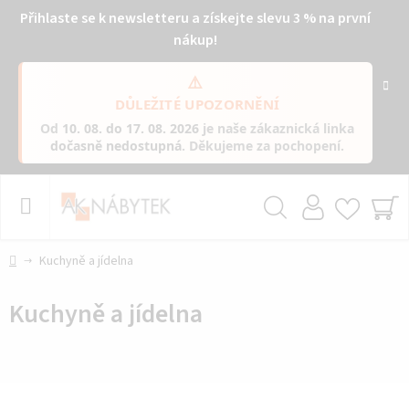
Přihlaste se k newsletteru a získejte slevu 3 % na první
nákup!
⚠️
DŮLEŽITÉ UPOZORNĚNÍ
Od
10. 08. do 17. 08. 2026
je naše zákaznická linka
dočasně nedostupná
. Děkujeme za pochopení.
Přejít
na
obsah
Hledat
NÁ
KO
Domů
Kuchyně a jídelna
Kuchyně a jídelna