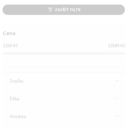
V
ZAVŘÍT FILTR
ý
p
i
Cena
s
2259
Kč
23589
Kč
p
r
o
d
Značky
u
k
Šířka
t
ů
Hloubka