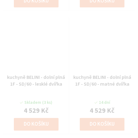
DO KOŠÍKU
DO KOŠÍKU
kuchyně BELINI - dolní plná
kuchyně BELINI - dolní plná
1F - SD/60 - lesklé dvířka
1F - SD/60 - matné dvířka
Skladem
(3 ks)
14 dní
4 529 Kč
4 529 Kč
DO KOŠÍKU
DO KOŠÍKU