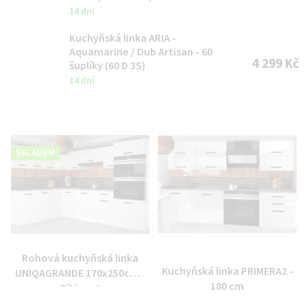
ů
14 dní
Kuchyňská linka ARIA -
Aquamarine / Dub Artisan - 60
4 299 Kč
šuplíky (60 D 3S)
14 dní
SKLADEM
Rohová kuchyňská linka
Kuchyňská linka PRIMERA2 -
UNIQAGRANDE 170x250cm -
180 cm
Bílá mat