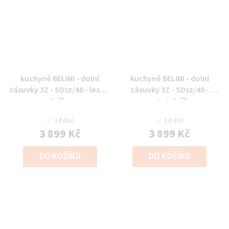
kuchyně BELINI - dolní
kuchyně BELINI - dolní
zásuvky 3Z - SDsz/40 - lesklé
zásuvky 3Z - SDsz/40 -
dvířka
matné dvířka
14 dní
14 dní
3 899 Kč
3 899 Kč
DO KOŠÍKU
DO KOŠÍKU