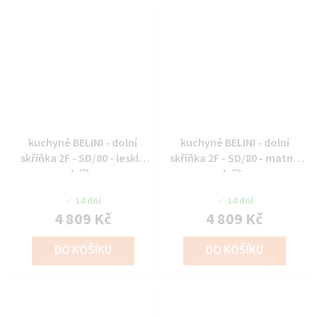
kuchyně BELINI - dolní
kuchyně BELINI - dolní
skříňka 2F - SD/80 - lesklé
skříňka 2F - SD/80 - matné
dvířka
dvířka
14 dní
14 dní
4 809 Kč
4 809 Kč
DO KOŠÍKU
DO KOŠÍKU