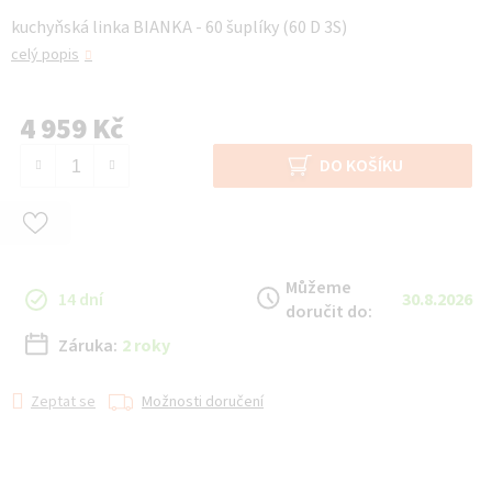
kuchyňská linka BIANKA - 60 šuplíky (60 D 3S)
celý popis
4 959 Kč
Měrná cena:
DO KOŠÍKU
Můžeme
14 dní
30.8.2026
doručit do:
Záruka:
2 roky
Zeptat se
Možnosti doručení