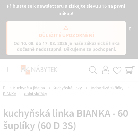
Přihlaste se k newsletteru a získejte slevu 3 % na první
nákup!
⚠️
DŮLEŽITÉ UPOZORNĚNÍ
Od
10. 08. do 17. 08. 2026
je naše zákaznická linka
dočasně nedostupná
. Děkujeme za pochopení.
Přejít
na
obsah
Hledat
NÁ
KO
Domů
Kuchyně a jídelna
Kuchyňské linky
Jednotlivé skříňky
BIANKA
dolní skříňky
kuchyňská linka BIANKA - 60
šuplíky (60 D 3S)