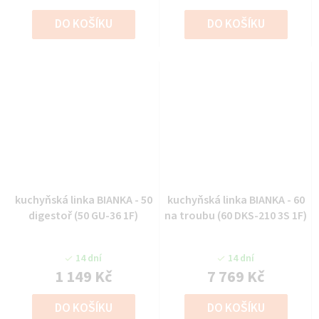
DO KOŠÍKU
DO KOŠÍKU
kuchyňská linka BIANKA - 50
kuchyňská linka BIANKA - 60
digestoř (50 GU-36 1F)
na troubu (60 DKS-210 3S 1F)
14 dní
14 dní
1 149 Kč
7 769 Kč
DO KOŠÍKU
DO KOŠÍKU