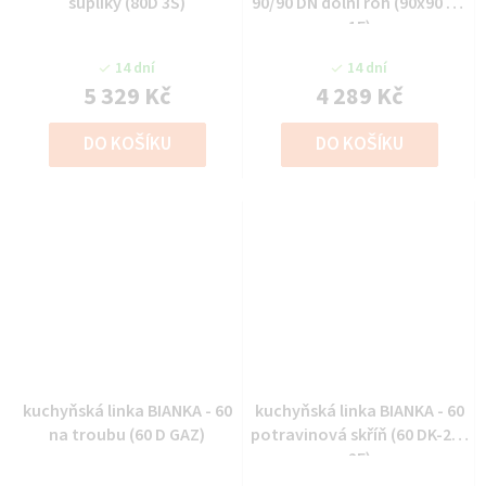
šuplíky (80D 3S)
90/90 DN dolní roh (90x90 DN
1F)
14 dní
14 dní
5 329 Kč
4 289 Kč
DO KOŠÍKU
DO KOŠÍKU
kuchyňská linka BIANKA - 60
kuchyňská linka BIANKA - 60
na troubu (60 D GAZ)
potravinová skříň (60 DK-210
2F)