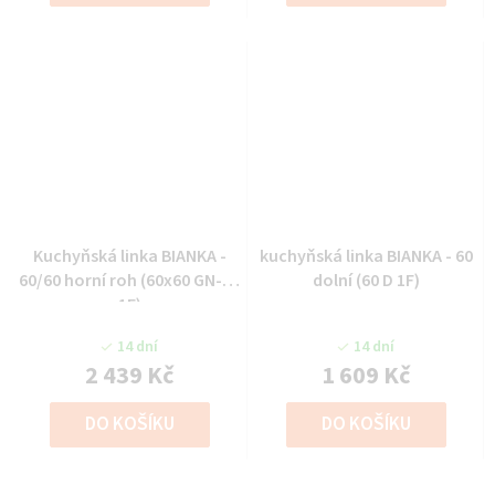
Kuchyňská linka BIANKA -
kuchyňská linka BIANKA - 60
60/60 horní roh (60x60 GN-72
dolní (60 D 1F)
1F)
14 dní
14 dní
2 439 Kč
1 609 Kč
DO KOŠÍKU
DO KOŠÍKU