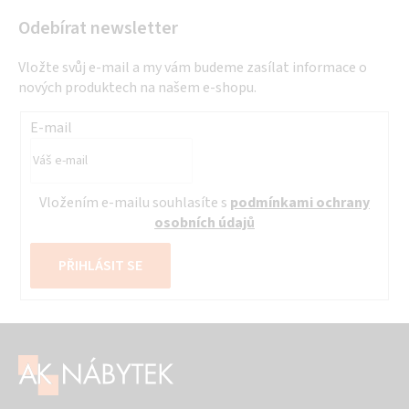
Odebírat newsletter
Vložte svůj e-mail a my vám budeme zasílat informace o
nových produktech na našem e-shopu.
E-mail
Vložením e-mailu souhlasíte s
podmínkami ochrany
osobních údajů
PŘIHLÁSIT SE
Z
á
p