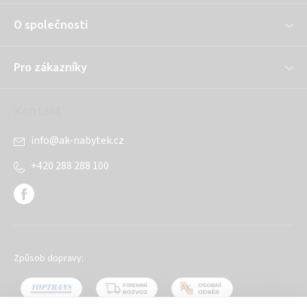
a
O společnosti
t
í
Pro zákazníky
Kontakt
info
@
ak-nabytek.cz
+420 288 288 100
Způsob dopravy: