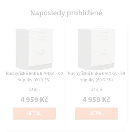
Naposledy prohlížené
Průměrné
Průměrné
kuchyňská linka BIANKA - 60
kuchyňská linka BIANKA - 60
hodnocení
hodnocení
šuplíky (60 D 3S)
šuplíky (60 D 3S)
produktu
produktu
14 dní
14 dní
je
je
4 959 Kč
4 959 Kč
0,0
0,0
z
z
Měrná
Měrná
5
5
cena:
cena:
DETAIL
DETAIL
hvězdiček.
hvězdiček.