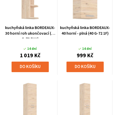
kuchyňská linka BORDEAUX-
kuchyňská linka BORDEAUX-
30 horní roh ukončovací (30
40 horní - plná (40 G-72 1F)
G-72 ZAK)
14 dní
14 dní
1 019 Kč
999 Kč
DO KOŠÍKU
DO KOŠÍKU