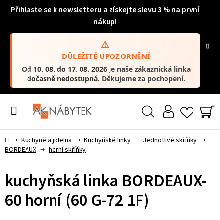
Přihlaste se k newsletteru a získejte slevu 3 % na první
nákup!
⚠️
DŮLEŽITÉ UPOZORNĚNÍ
Od
10. 08. do 17. 08. 2026
je naše zákaznická linka
dočasně nedostupná
. Děkujeme za pochopení.
Přejít
na
obsah
Hledat
NÁ
KO
Domů
Kuchyně a jídelna
Kuchyňské linky
Jednotlivé skříňky
BORDEAUX
horní skříňky
kuchyňská linka BORDEAUX-
60 horní (60 G-72 1F)