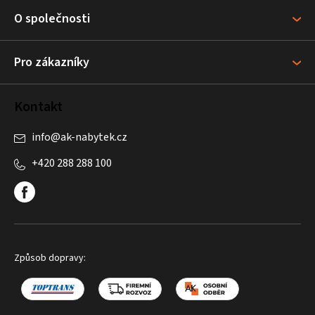
a
O společnosti
t
í
Pro zákazníky
Kontakt
info
@
ak-nabytek.cz
+420 288 288 100
Způsob dopravy: