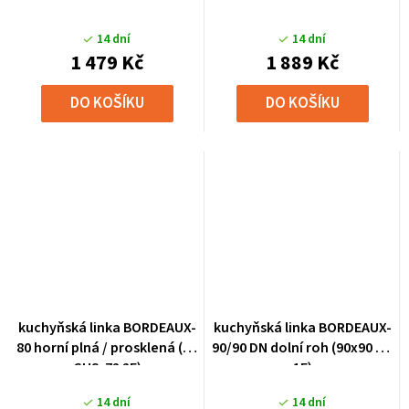
14 dní
14 dní
1 479 Kč
1 889 Kč
DO KOŠÍKU
DO KOŠÍKU
kuchyňská linka BORDEAUX-
kuchyňská linka BORDEAUX-
80 horní plná / prosklená (80
90/90 DN dolní roh (90x90 DN
GUS-72 2F)
1F)
14 dní
14 dní