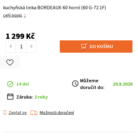
kuchyňská linka BORDEAUX-60 horní (60 G-72 1F)
celý popis
1 299 Kč
Měrná cena:
DO KOŠÍKU
Můžeme
14 dní
29.8.2026
doručit do:
Záruka:
2 roky
Zeptat se
Možnosti doručení