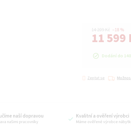
14 209 Kč
–18 %
11 599 
Měrná cena:
Dodání do 140
Zeptat se
Možnost
učíme naší dopravou
Kvalitní a ověření výrobci
ava našimi pracovníky
Máme ověřené výrobce nábytk