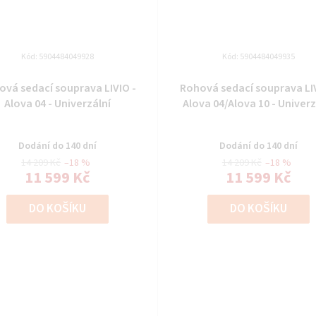
Kód:
5904484049928
Kód:
5904484049935
ová sedací souprava LIVIO -
Rohová sedací souprava LIV
Alova 04 - Univerzální
Alova 04/Alova 10 - Univerz
Dodání do 140 dní
Dodání do 140 dní
14 209 Kč
–18 %
14 209 Kč
–18 %
11 599 Kč
11 599 Kč
DO KOŠÍKU
DO KOŠÍKU