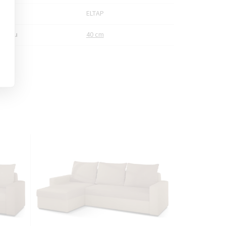
bce
ELTAP
a sedu
40 cm