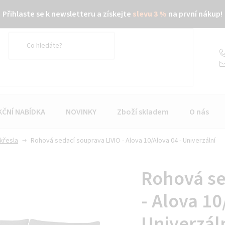
Přihlaste se k newsletteru a získejte
slevu 3 %
na první nákup!
KČNÍ NABÍDKA
NOVINKY
Zboží skladem
O nás
křesla
Rohová sedací souprava LIVIO - Alova 10/Alova 04 - Univerzální
Rohová se
- Alova 10
Univerzál