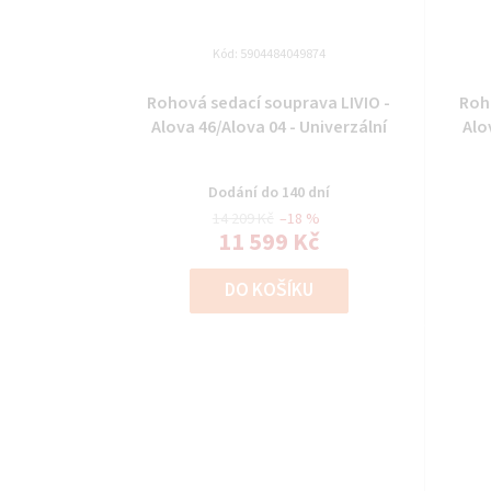
Kód:
5904484049874
Rohová sedací souprava LIVIO -
Roh
Alova 46/Alova 04 - Univerzální
Alo
Dodání do 140 dní
14 209 Kč
–18 %
11 599 Kč
DO KOŠÍKU