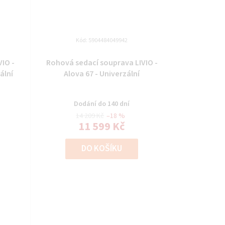
Kód:
5904484049942
IO -
Rohová sedací souprava LIVIO -
ální
Alova 67 - Univerzální
Dodání do 140 dní
14 209 Kč
–18 %
11 599 Kč
DO KOŠÍKU