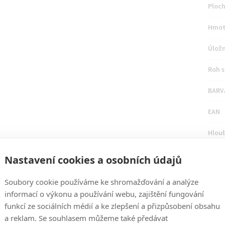
Ploch
Hmot
Úložn
Roh s
BARV
EAN
Hlou
Počet
Nastavení cookies a osobních údajů
Urče
Soubory cookie používáme ke shromažďování a analýze
informací o výkonu a používání webu, zajištění fungování
Hlou
funkcí ze sociálních médií a ke zlepšení a přizpůsobení obsahu
Rozk
a reklam. Se souhlasem můžeme také předávat