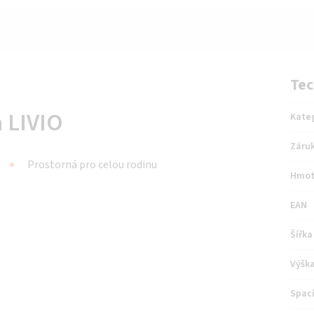
Tec
 LIVIO
Kate
Záru
Prostorná pro celou rodinu
Hmot
EAN
Šířka
Výšk
Spací