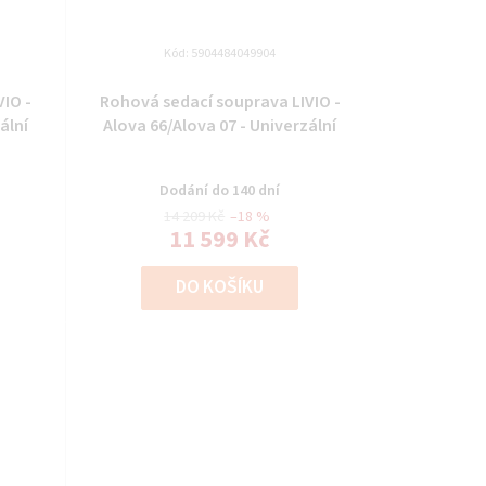
Kód:
5904484049904
IO -
Rohová sedací souprava LIVIO -
ální
Alova 66/Alova 07 - Univerzální
Dodání do 140 dní
14 209 Kč
–18 %
11 599 Kč
DO KOŠÍKU