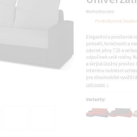
Průměrné
Neohodnoceno
hodnocení
Podrobnosti hodn
produktu
je
Elegantní a prostorná r
0,0
pohodlí, funkčnosti a n
z 5
odolné pěny T25 a velk
hvězdiček.
odpočinek celé rodiny. 
a skrývá úložný prostor.
interiéru noblesní vzhle
pro dlouhodobé využití d
celý popis
Varianty: