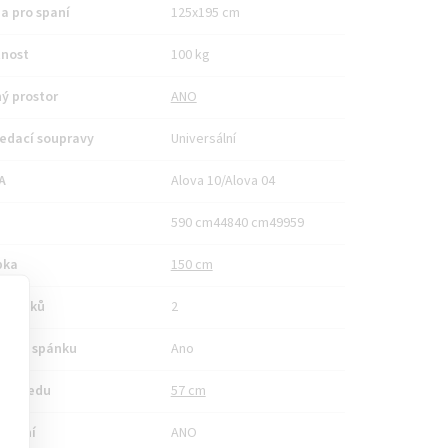
a pro spaní
125x195 cm
nost
100 kg
ý prostor
ANO
edací soupravy
Universální
A
Alova 10/Alova 04
590 cm44840 cm49959
bka
150 cm
 balíků
2
no ke spánku
Ano
bka sedu
57 cm
ládání
ANO