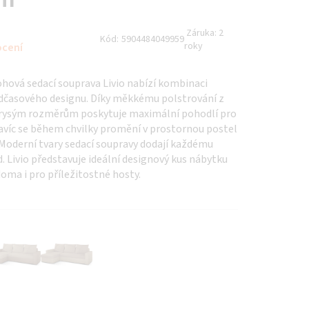
Záruka:
2
Kód:
5904484049959
roky
ocení
ohová sedací souprava Livio nabízí kombinaci
adčasového designu. Díky měkkému polstrování z
orysým rozměrům poskytuje maximální pohodlí pro
Navíc se během chvilky promění v prostornou postel
 Moderní tvary sedací soupravy dodají každému
d. Livio představuje ideální designový kus nábytku
oma i pro příležitostné hosty.