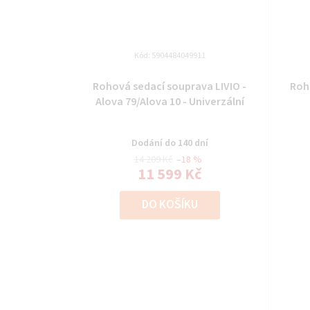
Kód:
5904484049911
Rohová sedací souprava LIVIO -
Roh
Alova 79/Alova 10 - Univerzální
Dodání do 140 dní
14 209 Kč
–18 %
11 599 Kč
DO KOŠÍKU