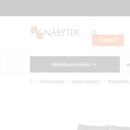
Přejít
na
obsah
Nabídka produktů
A
Vše o nákupu
Kontakt
Domů
Obývací pokoj
Sedací soupravy
Rohové bez 