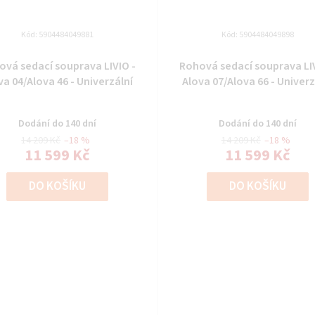
Kód:
5904484049881
Kód:
5904484049898
ová sedací souprava LIVIO -
Rohová sedací souprava LIV
va 04/Alova 46 - Univerzální
Alova 07/Alova 66 - Univerz
Dodání do 140 dní
Dodání do 140 dní
14 209 Kč
–18 %
14 209 Kč
–18 %
11 599 Kč
11 599 Kč
DO KOŠÍKU
DO KOŠÍKU