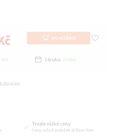
Kč
DO KOŠÍKU
 dní
Záruka:
2 roky
i doručení
Trvale nízké ceny
u
Ceny našich položek držíme dole