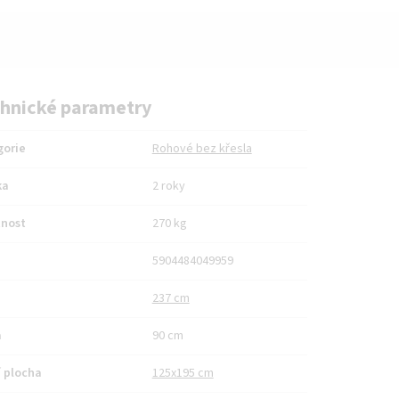
hnické parametry
gorie
Rohové bez křesla
ka
2 roky
nost
270 kg
5904484049959
237 cm
a
90 cm
 plocha
125x195 cm