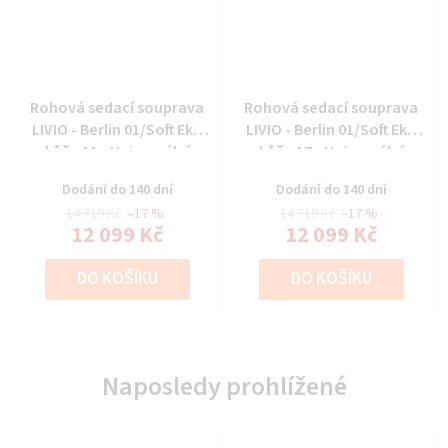
Rohová sedací souprava
Rohová sedací souprava
LIVIO - Berlin 01/Soft Eko
LIVIO - Berlin 01/Soft Eko
kůže 11 - Univerzální
kůže 17 - Univerzální
Dodání do 140 dní
Dodání do 140 dní
14 719 Kč
–17 %
14 719 Kč
–17 %
12 099 Kč
12 099 Kč
DO KOŠÍKU
DO KOŠÍKU
Naposledy prohlížené