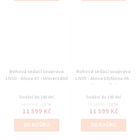
Rohová sedací souprava
Rohová sedací souprava
LIVIO - Alova 67 - Univerzální
LIVIO - Alova 10/Alova 04 -
Univerzální
Dodání do 140 dní
Dodání do 140 dní
14 209 Kč
–18 %
14 209 Kč
–18 %
11 599 Kč
11 599 Kč
DO KOŠÍKU
DO KOŠÍKU