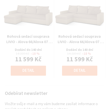
Průměrné
Průměrné
Rohová sedací souprava
Rohová sedací souprava
hodnocení
hodnocení
LIVIO - Alova 66/Alova 07 -
LIVIO - Alova 66/Alova 07 -
produktu
produktu
Univerzální
Univerzální
Dodání do 140 dní
Dodání do 140 dní
je
je
14 209 Kč
–18 %
14 209 Kč
–18 %
11 599 Kč
11 599 Kč
0,0
0,0
z
z
Měrná
Měrná
5
5
cena:
cena:
DETAIL
DETAIL
hvězdiček.
hvězdiček.
Odebírat newsletter
Vložte svůj e-mail a my vám budeme zasílat informace o