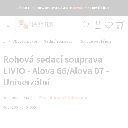
Přihlaste se k newsletteru a získejte
slevu 3 %
na první nákup!
Přejít
na
obsah
Hledat
NÁ
KO
Domů
Obývací pokoj
Sedací soupravy
Rohové bez křesla
Rohová sedací souprava
LIVIO - Alova 66/Alova 07 -
Univerzální
Průměrné
Podrobnosti hodnocení
Neohodnoceno
hodnocení
produktu
Kód:
5904484049904
je
0,0
z 5