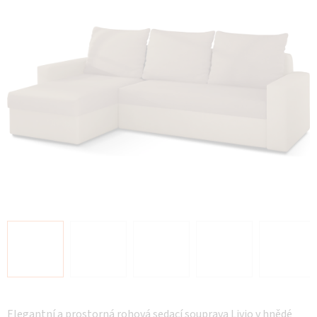
hvězdiček.
Elegantní a prostorná rohová sedací souprava Livio v hnědé