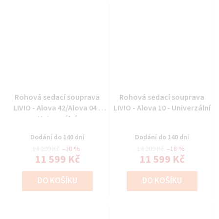
Rohová sedací souprava
Rohová sedací souprava
LIVIO - Alova 42/Alova 04 -
LIVIO - Alova 10 - Univerzální
Univerzální
Dodání do 140 dní
Dodání do 140 dní
14 209 Kč
–18 %
14 209 Kč
–18 %
11 599 Kč
11 599 Kč
DO KOŠÍKU
DO KOŠÍKU