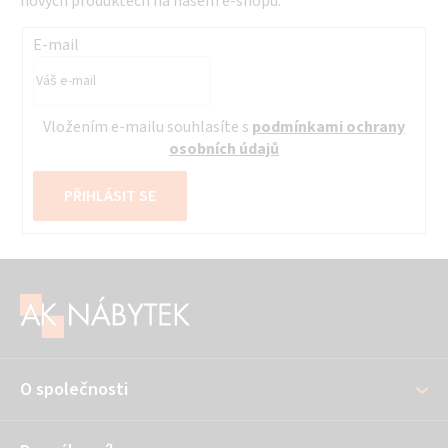
nových produktech na našem e-shopu.
E-mail
Vložením e-mailu souhlasíte s
podmínkami ochrany
osobních údajů
PŘIHLÁSIT SE
Z
á
p
a
O společnosti
t
í