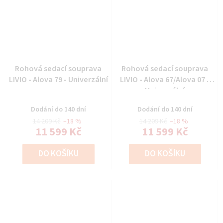
Rohová sedací souprava
Rohová sedací souprava
LIVIO - Alova 79 - Univerzální
LIVIO - Alova 67/Alova 07 -
Univerzální
Dodání do 140 dní
Dodání do 140 dní
14 209 Kč
–18 %
14 209 Kč
–18 %
11 599 Kč
11 599 Kč
DO KOŠÍKU
DO KOŠÍKU