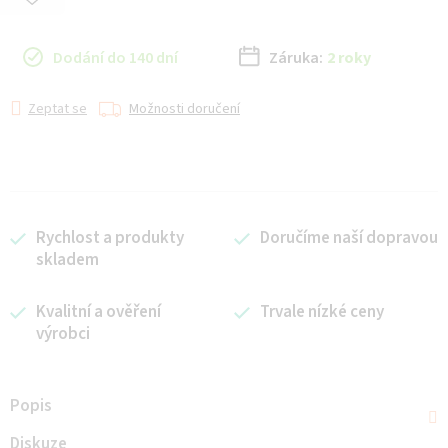
Dodání do 140 dní
Záruka:
2 roky
Zeptat se
Možnosti doručení
Rychlost a produkty
Doručíme naší dopravou
skladem
Kvalitní a ověření
Trvale nízké ceny
výrobci
Popis
Diskuze