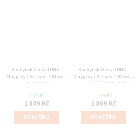
Kuchyňská linka LUNA -
Kuchyňská linka LUNA -
Claygrey / Artisan - 40 horní
Claygrey / Artisan - 40 horní
(40 G-90 1F)
prosklená (40 GS-72 1F)
14 dní
14 dní
1 849 Kč
1 869 Kč
DO KOŠÍKU
DO KOŠÍKU