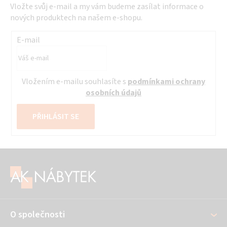
v
Vložte svůj e-mail a my vám budeme zasílat informace o
ý
nových produktech na našem e-shopu.
p
i
E-mail
s
u
Vložením e-mailu souhlasíte s
podmínkami ochrany
osobních údajů
PŘIHLÁSIT SE
Z
á
p
a
O společnosti
t