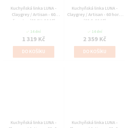
Kuchyňská linka LUNA -
Kuchyňská linka LUNA -
Claygrey / Artisan - 60
Claygrey / Artisan - 60 horní
digestor (60 GU-36 1F)
(60 G-90 1F)
14 dní
14 dní
1 319 Kč
2 359 Kč
DO KOŠÍKU
DO KOŠÍKU
Kuchyňská linka LUNA -
Kuchyňská linka LUNA -