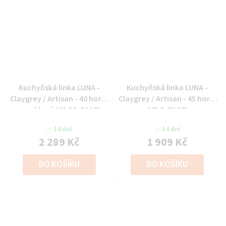
Kuchyňská linka LUNA -
Kuchyňská linka LUNA -
Claygrey / Artisan - 40 horní
Claygrey / Artisan - 45 horní
prosklená (40 GS-90 1F)
(45 G-72 1F)
14 dní
14 dní
2 289 Kč
1 909 Kč
DO KOŠÍKU
DO KOŠÍKU