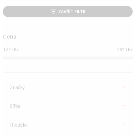
V
ZAVŘÍT FILTR
ý
p
i
Cena
s
1279
Kč
3629
Kč
p
r
o
d
Značky
u
k
Šířka
t
ů
Hloubka