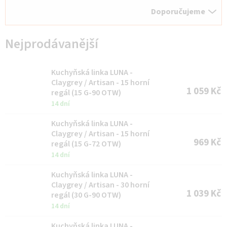
Ř
Doporučujeme
a
z
Nejprodávanější
e
n
Kuchyňská linka LUNA -
í
Claygrey / Artisan - 15 horní
1 059 Kč
regál (15 G-90 OTW)
p
14 dní
r
Kuchyňská linka LUNA -
o
Claygrey / Artisan - 15 horní
969 Kč
d
regál (15 G-72 OTW)
14 dní
u
k
Kuchyňská linka LUNA -
Claygrey / Artisan - 30 horní
t
1 039 Kč
regál (30 G-90 OTW)
ů
14 dní
Kuchyňská linka LUNA -