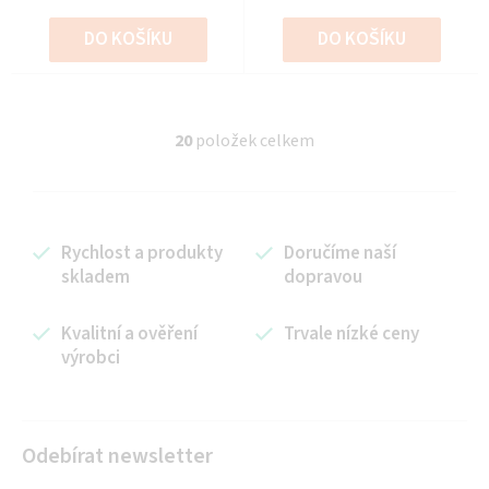
DO KOŠÍKU
DO KOŠÍKU
20
položek celkem
O
v
l
á
Rychlost a produkty
Doručíme naší
d
skladem
dopravou
a
c
í
Kvalitní a ověření
Trvale nízké ceny
výrobci
p
r
v
k
Odebírat newsletter
y