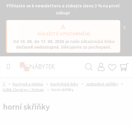
Přihlaste se k newsletteru a získejte slevu 3 % na první
nákup!
⚠️
DŮLEŽITÉ UPOZORNĚNÍ
Od
10. 08. do 17. 08. 2026
je naše zákaznická linka
dočasně nedostupná
. Děkujeme za pochopení.
Přejít
na
obsah
Hledat
NÁ
KO
Domů
Kuchyně a jídelna
Kuchyňské linky
Jednotlivé skříňky
LUNA Claygrey / Artisan
horní skříňky
horní skříňky