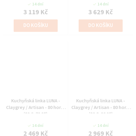
14 dní
14 dní
3 119 Kč
3 629 Kč
DO KOŠÍKU
DO KOŠÍKU
Kuchyňská linka LUNA -
Kuchyňská linka LUNA -
Claygrey / Artisan - 80 horní
Claygrey / Artisan - 80 horní
(80 G-72 2F)
(80 G-90 2F)
14 dní
14 dní
2 469 Kč
2 969 Kč