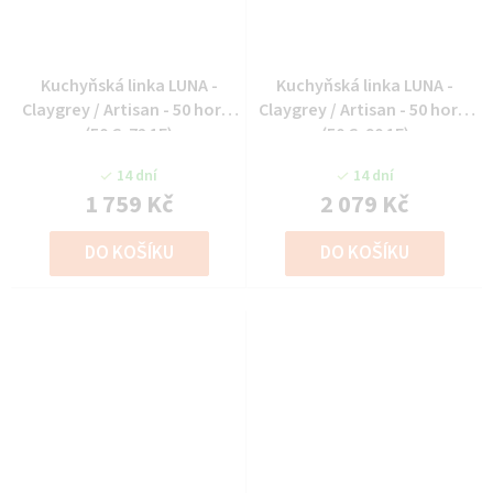
Kuchyňská linka LUNA -
Kuchyňská linka LUNA -
Claygrey / Artisan - 50 horní
Claygrey / Artisan - 50 horní
(50 G-72 1F)
(50 G-90 1F)
14 dní
14 dní
1 759 Kč
2 079 Kč
DO KOŠÍKU
DO KOŠÍKU