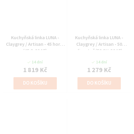
Kuchyňská linka LUNA -
Kuchyňská linka LUNA -
Claygrey / Artisan - 45 horní
Claygrey / Artisan - 50
(45 G-90 1F)
digestoř (50 GU-36 1F)
14 dní
14 dní
1 819 Kč
1 279 Kč
DO KOŠÍKU
DO KOŠÍKU