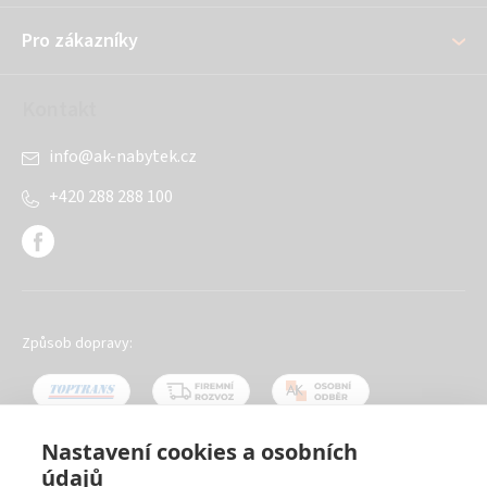
í
Pro zákazníky
Kontakt
info
@
ak-nabytek.cz
+420 288 288 100
Způsob dopravy:
Nastavení cookies a osobních
údajů