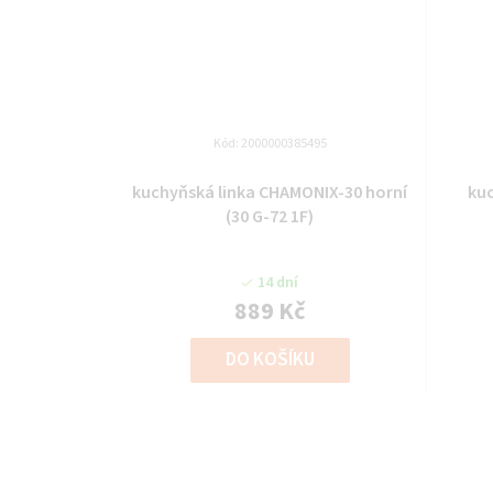
Kód:
2000000385495
kuchyňská linka CHAMONIX-30 horní
ku
(30 G-72 1F)
14 dní
889 Kč
DO KOŠÍKU