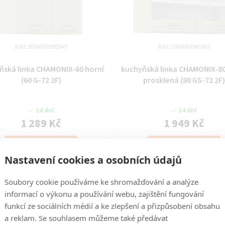
Kód:
2000000385549
Kód:
2000000385563
ňská linka CHAMONIX-60 horní
kuchyňská linka CHAMONIX-80
(60 G-72 2F)
prosklená (80 GS-72 2F)
14 dní
14 dní
1 289 Kč
1 949 Kč
DO KOŠÍKU
DO KOŠÍKU
Nastavení cookies a osobních údajů
Soubory cookie používáme ke shromažďování a analýze
informací o výkonu a používání webu, zajištění fungování
funkcí ze sociálních médií a ke zlepšení a přizpůsobení obsahu
a reklam. Se souhlasem můžeme také předávat