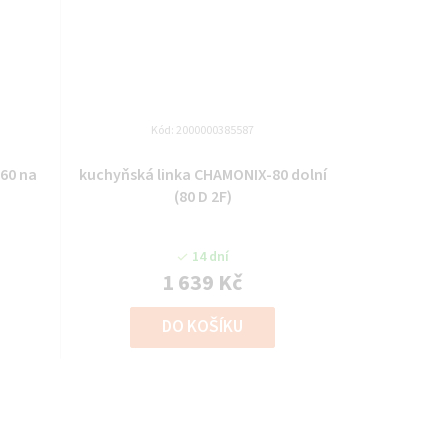
Kód:
2000000385587
60 na
kuchyňská linka CHAMONIX-80 dolní
(80 D 2F)
14 dní
1 639 Kč
DO KOŠÍKU