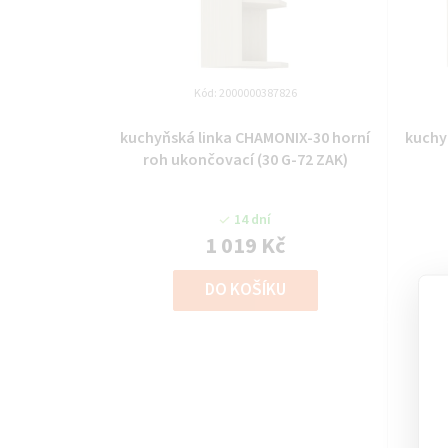
Kód:
2000000387826
kuchyňská linka CHAMONIX-30 horní
kuchy
roh ukončovací (30 G-72 ZAK)
14 dní
1 019 Kč
DO KOŠÍKU