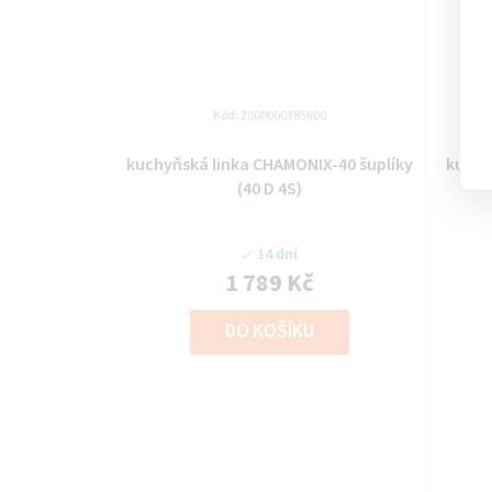
Kód:
2000000385600
kuchyňská linka CHAMONIX-40 šuplíky
kuchy
(40 D 4S)
14 dní
1 789 Kč
DO KOŠÍKU