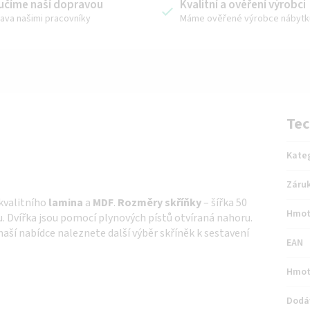
učíme naší dopravou
Kvalitní a ověření výrobci
ava našimi pracovníky
Máme ověřené výrobce nábytk
Tec
Kate
Záru
kvalitního
lamina
a
MDF
.
Rozměry skříňky
– šířka 50
Hmot
u. Dvířka jsou pomocí plynových pístů otvíraná nahoru.
naší nabídce naleznete další výběr skříněk k sestavení
EAN
Hmot
Dodá