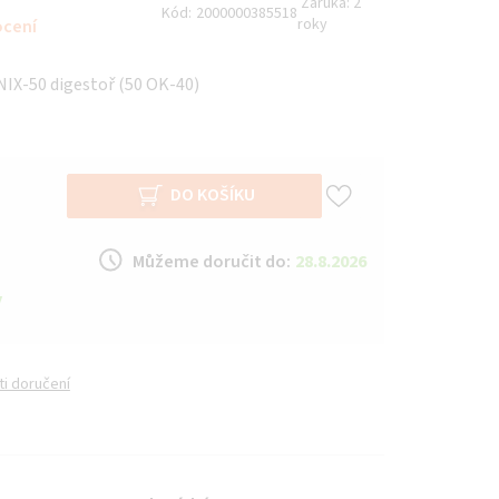
Záruka:
2
Kód:
2000000385518
roky
ocení
IX-50 digestoř (50 OK-40)
DO KOŠÍKU
Můžeme doručit do:
28.8.2026
y
i doručení