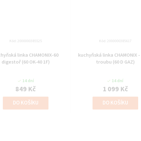
Kód:
2000000385525
Kód:
2000000385617
chyňská linka CHAMONIX-60
kuchyňská linka CHAMONIX - 
digestoř (60 OK-40 1F)
troubu (60 D GAZ)
14 dní
14 dní
849 Kč
1 099 Kč
DO KOŠÍKU
DO KOŠÍKU