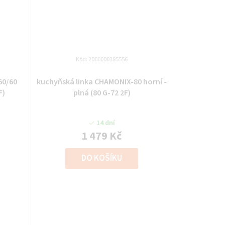
Kód:
2000000385556
60/60
kuchyňská linka CHAMONIX-80 horní -
F)
plná (80 G-72 2F)
14 dní
1 479 Kč
DO KOŠÍKU