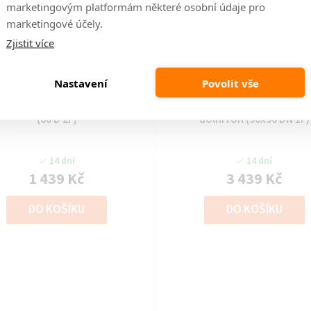
marketingovým platformám některé osobní údaje pro
marketingové účely.
Zjistit více
Kód:
2000000385594
Kód:
2000000385624
Nastavení
Povolit vše
ňská linka CHAMONIX-60 dolní
kuchyňská linka CHAMONIX-90
(60 D 2F)
dolní roh (90x90 DN 1F)
14 dní
14 dní
1 439 Kč
3 439 Kč
DO KOŠÍKU
DO KOŠÍKU