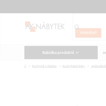
Přejít
na
obsah
Nabídka produktů
A
Vše o nákupu
Kontakt
Domů
Kuchyně a jídelna
Kuchyňské linky
Jednotlivé