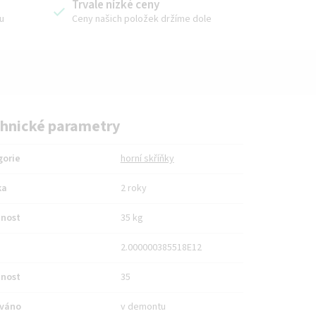
Trvale nízké ceny
u
Ceny našich položek držíme dole
hnické parametry
gorie
horní skříňky
ka
2 roky
nost
35 kg
2.000000385518E12
nost
35
váno
v demontu