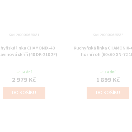
Kód:
2000000385631
Kód:
2000000385532
chyňská linka CHAMONIX-40
Kuchyňská linka CHAMONIX-
avinová skříň (40 DK-210 2F)
horní roh (60x60 GN-72 1
14 dní
14 dní
2 979 Kč
1 899 Kč
DO KOŠÍKU
DO KOŠÍKU