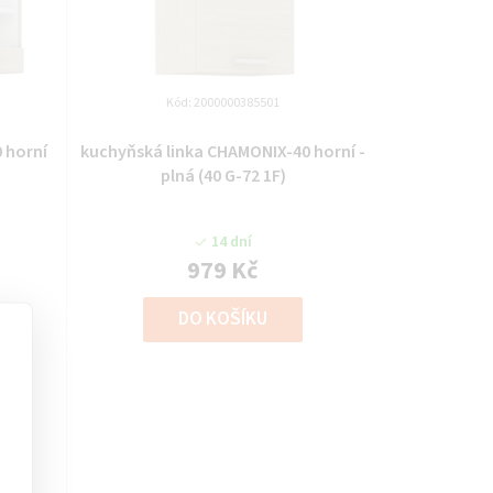
Kód:
2000000385501
 horní
kuchyňská linka CHAMONIX-40 horní -
plná (40 G-72 1F)
14 dní
979 Kč
DO KOŠÍKU