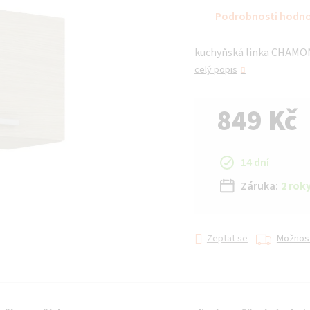
hodnocení
Podrobnosti hodn
produktu
je
kuchyňská linka CHAMON
0,0
z 5
celý popis
hvězdiček.
849 Kč
Měrná cena:
14 dní
Záruka:
2 rok
Zeptat se
Možnost