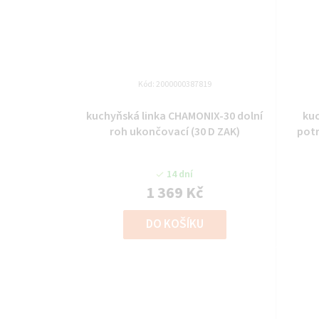
Kód:
2000000387819
kuchyňská linka CHAMONIX-30 dolní
ku
roh ukončovací (30 D ZAK)
potr
14 dní
1 369 Kč
DO KOŠÍKU