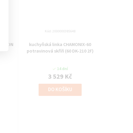
Kód:
2000000385648
/90 DN
kuchyňská linka CHAMONIX-60
potravinová skříň (60 DK-210 2F)
14 dní
3 529 Kč
DO KOŠÍKU