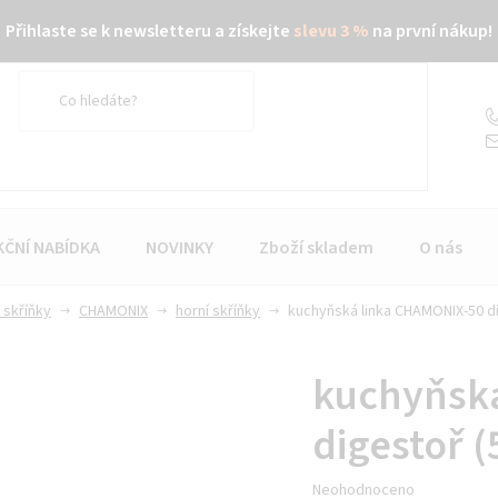
Přihlaste se k newsletteru a získejte
slevu 3 %
na první nákup!
KČNÍ NABÍDKA
NOVINKY
Zboží skladem
O nás
 skříňky
CHAMONIX
horní skříňky
kuchyňská linka CHAMONIX-50 di
kuchyňsk
digestoř (
Průměrné
Neohodnoceno