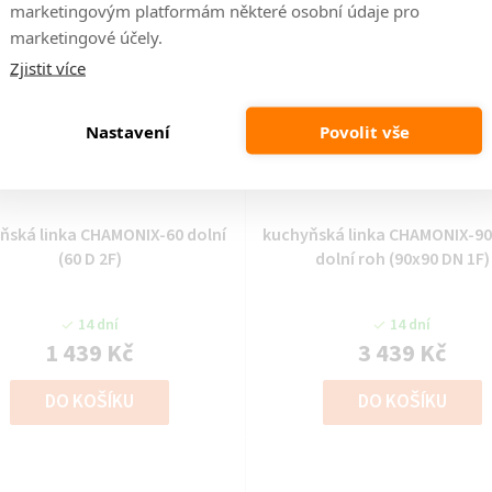
marketingovým platformám některé osobní údaje pro
marketingové účely.
Zjistit více
Nastavení
Povolit vše
Kód:
2000000385594
Kód:
2000000385624
ňská linka CHAMONIX-60 dolní
kuchyňská linka CHAMONIX-90
(60 D 2F)
dolní roh (90x90 DN 1F)
14 dní
14 dní
1 439 Kč
3 439 Kč
DO KOŠÍKU
DO KOŠÍKU