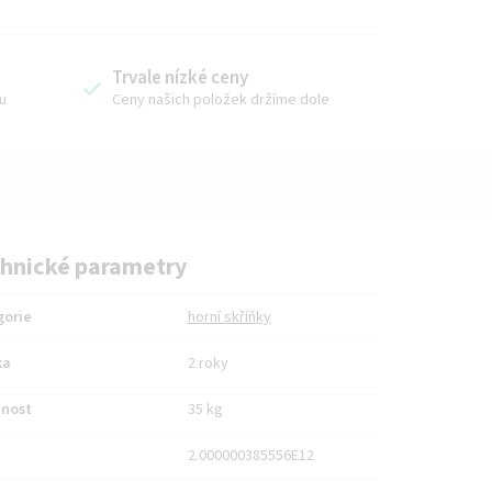
Trvale nízké ceny
u
Ceny našich položek držíme dole
hnické parametry
gorie
horní skříňky
ka
2 roky
nost
35 kg
2.000000385556E12