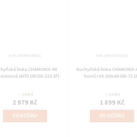
Kód:
2000000385631
Kód:
2000000385532
chyňská linka CHAMONIX-40
Kuchyňská linka CHAMONIX-
avinová skříň (40 DK-210 2F)
horní roh (60x60 GN-72 1
14 dní
14 dní
2 979 Kč
1 899 Kč
DO KOŠÍKU
DO KOŠÍKU