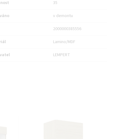
nost
35
váno
v demontu
2000000385556
iál
Lamino/MDF
vatel
LEMPERT