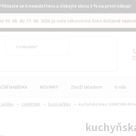
Přihlaste se k newsletteru a získejte slevu 3 % na první nákup!
Od
10. 08. do 17. 08. 2026
je naše zákaznická linka
dočasně nedos
KČNÍ NABÍDKA
NOVINKY
Zboží skladem
O nás
 skříňky
CHAMONIX
horní skříňky
kuchyňská linka CHAMONIX-80 hor
kuchyňsk