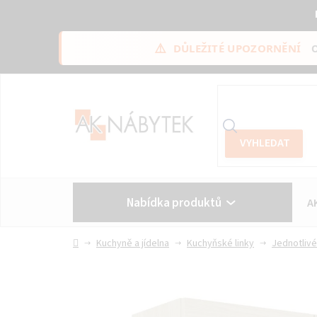
⚠️
DŮLEŽITÉ UPOZORNĚNÍ
Přejít
na
obsah
Nabídka produktů
A
Vše o nákupu
Kontakt
Domů
Kuchyně a jídelna
Kuchyňské linky
Jednotlivé