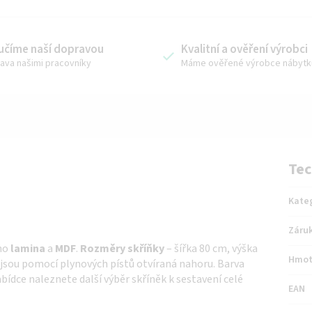
učíme naší dopravou
Kvalitní a ověření výrobci
ava našimi pracovníky
Máme ověřené výrobce nábytk
Tec
Kate
Záru
ího
lamina
a
MDF
.
Rozměry skříňky
– šířka 80 cm, výška
Hmot
a jsou pomocí plynových pístů otvíraná nahoru. Barva
abídce naleznete další výběr skříněk k sestavení celé
EAN