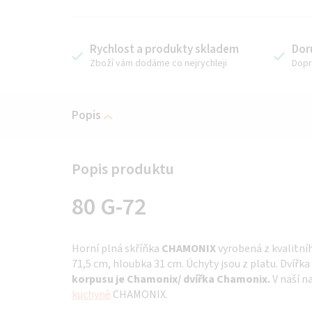
Rychlost a produkty skladem
Dor
Zboží vám dodáme co nejrychleji
Dopr
Popis
80 G-72
Horní plná skříňka
CHAMONIX
vyrobená z kvalitn
71,5 cm, hloubka 31 cm. Úchyty jsou z platu. Dvířk
korpusu je Chamonix/ dvířka Chamonix.
V naší n
kuchyně
CHAMONIX.