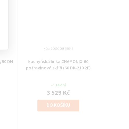
Kód:
2000000385648
/90 DN
kuchyňská linka CHAMONIX-60
potravinová skříň (60 DK-210 2F)
14 dní
3 529 Kč
DO KOŠÍKU