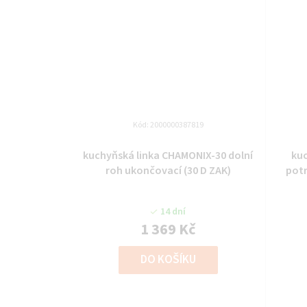
Kód:
2000000387819
kuchyňská linka CHAMONIX-30 dolní
ku
roh ukončovací (30 D ZAK)
potr
14 dní
1 369 Kč
DO KOŠÍKU