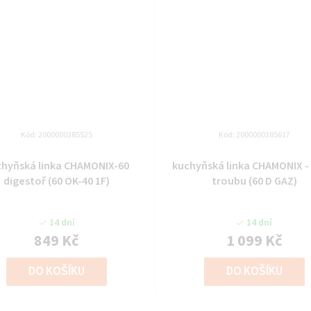
Kód:
2000000385525
Kód:
2000000385617
chyňská linka CHAMONIX-60
kuchyňská linka CHAMONIX - 
digestoř (60 OK-40 1F)
troubu (60 D GAZ)
14 dní
14 dní
849 Kč
1 099 Kč
DO KOŠÍKU
DO KOŠÍKU