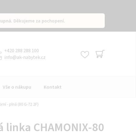
tupná
. Děkujeme za pochopení.
+420 288 288 100
info
@
ak-nabytek.cz
NÁKUPNÍ
KOŠÍK
Vše o nákupu
Kontakt
ní - plná (80 G-72 2F)
á linka CHAMONIX-80