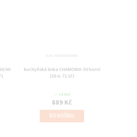
Kód:
2000000385495
60/60
kuchyňská linka CHAMONIX-30 horní
F)
(30 G-72 1F)
14 dní
889 Kč
DO KOŠÍKU