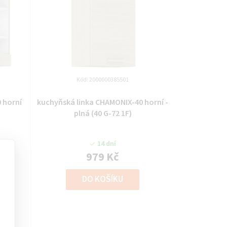
Kód:
2000000385501
 horní
kuchyňská linka CHAMONIX-40 horní -
plná (40 G-72 1F)
14 dní
979 Kč
DO KOŠÍKU