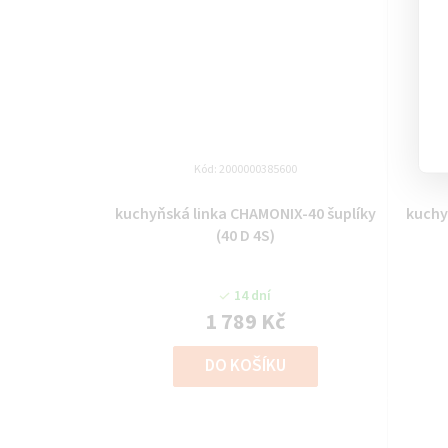
Kód:
2000000385600
kuchyňská linka CHAMONIX-40 šuplíky
kuchy
(40 D 4S)
14 dní
1 789 Kč
DO KOŠÍKU