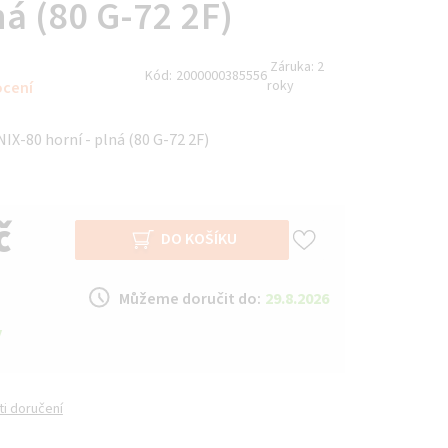
ná (80 G-72 2F)
Záruka:
2
Kód:
2000000385556
roky
ocení
X-80 horní - plná (80 G-72 2F)
č
DO KOŠÍKU
Můžeme doručit do:
29.8.2026
y
i doručení