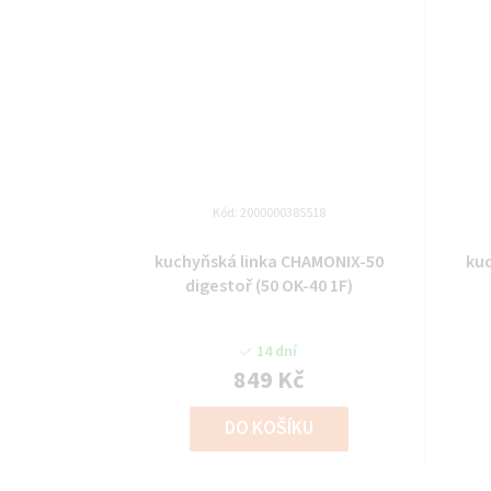
Kód:
2000000385518
kuchyňská linka CHAMONIX-50
ku
digestoř (50 OK-40 1F)
14 dní
849 Kč
DO KOŠÍKU