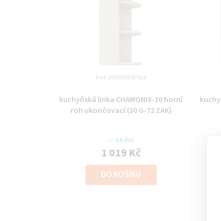
Kód:
2000000387826
kuchyňská linka CHAMONIX-30 horní
kuchy
roh ukončovací (30 G-72 ZAK)
14 dní
1 019 Kč
DO KOŠÍKU