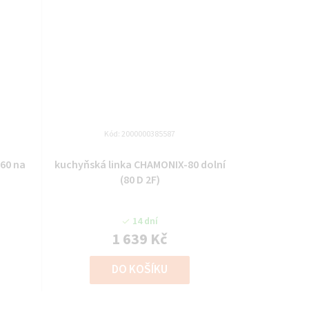
Kód:
2000000385587
60 na
kuchyňská linka CHAMONIX-80 dolní
(80 D 2F)
14 dní
1 639 Kč
DO KOŠÍKU