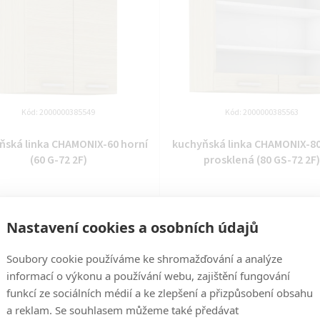
Kód:
2000000385549
Kód:
2000000385563
ňská linka CHAMONIX-60 horní
kuchyňská linka CHAMONIX-80
(60 G-72 2F)
prosklená (80 GS-72 2F)
14 dní
14 dní
1 289 Kč
1 949 Kč
Nastavení cookies a osobních údajů
DO KOŠÍKU
DO KOŠÍKU
Soubory cookie používáme ke shromažďování a analýze
informací o výkonu a používání webu, zajištění fungování
funkcí ze sociálních médií a ke zlepšení a přizpůsobení obsahu
a reklam. Se souhlasem můžeme také předávat