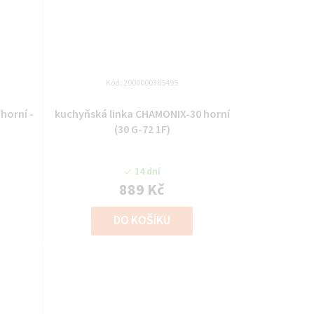
Kód:
2000000385495
horní -
kuchyňská linka CHAMONIX-30 horní
(30 G-72 1F)
14 dní
889 Kč
DO KOŠÍKU