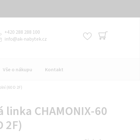
+420 288 288 100
info
@
ak-nabytek.cz
NÁKUPNÍ
KOŠÍK
Vše o nákupu
Kontakt
ní (60 D 2F)
á linka CHAMONIX-60
D 2F)