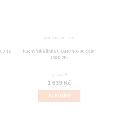
Kód:
2000000385587
60 na
kuchyňská linka CHAMONIX-80 dolní
(80 D 2F)
14 dní
1 639 Kč
DO KOŠÍKU