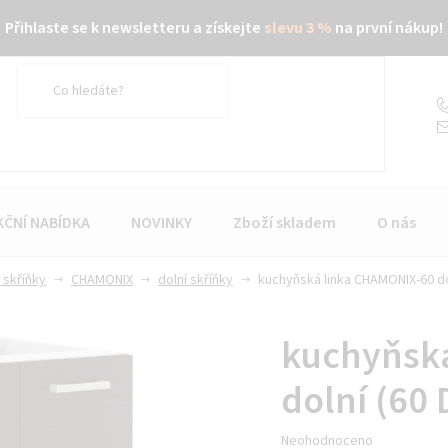
Přihlaste se k newsletteru a získejte
slevu 3 %
na první nákup!
KČNÍ NABÍDKA
NOVINKY
Zboží skladem
O nás
 skříňky
CHAMONIX
dolní skříňky
kuchyňská linka CHAMONIX-60 dol
kuchyňsk
dolní (60 
Průměrné
Neohodnoceno