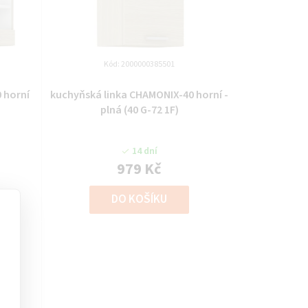
Kód:
2000000385501
 horní
kuchyňská linka CHAMONIX-40 horní -
plná (40 G-72 1F)
14 dní
979 Kč
DO KOŠÍKU