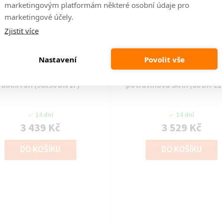
marketingovým platformám některé osobní údaje pro
marketingové účely.
Zjistit více
Kód:
2000000385624
Kód:
2000000385648
Nastavení
Povolit vše
ňská linka CHAMONIX-90/90 DN
kuchyňská linka CHAMONIX
dolní roh (90x90 DN 1F)
potravinová skříň (60 DK-21
14 dní
14 dní
3 439 Kč
3 529 Kč
DO KOŠÍKU
DO KOŠÍKU