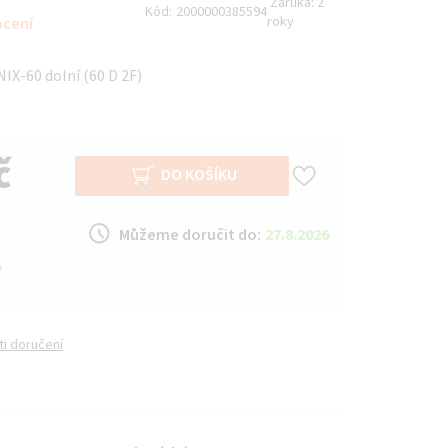
Záruka:
2
Kód:
2000000385594
roky
ocení
X-60 dolní (60 D 2F)
č
DO KOŠÍKU
Můžeme doručit do:
27.8.2026
y
i doručení