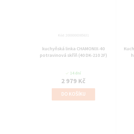
Kód:
2000000385631
kuchyňská linka CHAMONIX-40
Kuch
potravinová skříň (40 DK-210 2F)
h
14 dní
2 979 Kč
DO KOŠÍKU