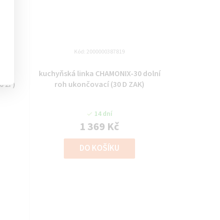
Kód:
2000000387819
-60
kuchyňská linka CHAMONIX-30 dolní
0 2F)
roh ukončovací (30 D ZAK)
14 dní
1 369 Kč
DO KOŠÍKU