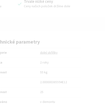
Trvale nízké ceny
u
Ceny našich položek držíme dole
hnické parametry
gorie
dolní skříňky
ka
2 roky
nost
55 kg
2.000000385594E12
nost
25
váno
v demontu