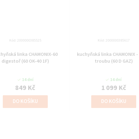
Kód:
2000000385525
Kód:
2000000385617
chyňská linka CHAMONIX-60
kuchyňská linka CHAMONIX - 
digestoř (60 OK-40 1F)
troubu (60 D GAZ)
14 dní
14 dní
849 Kč
1 099 Kč
DO KOŠÍKU
DO KOŠÍKU