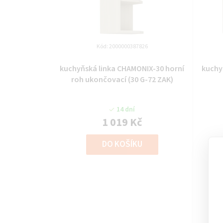
Kód:
2000000387826
kuchyňská linka CHAMONIX-30 horní
kuchy
roh ukončovací (30 G-72 ZAK)
14 dní
1 019 Kč
DO KOŠÍKU