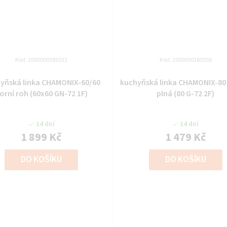
Kód:
2000000385532
Kód:
2000000385556
yňská linka CHAMONIX-60/60
kuchyňská linka CHAMONIX-80 
orní roh (60x60 GN-72 1F)
plná (80 G-72 2F)
14 dní
14 dní
1 899 Kč
1 479 Kč
DO KOŠÍKU
DO KOŠÍKU