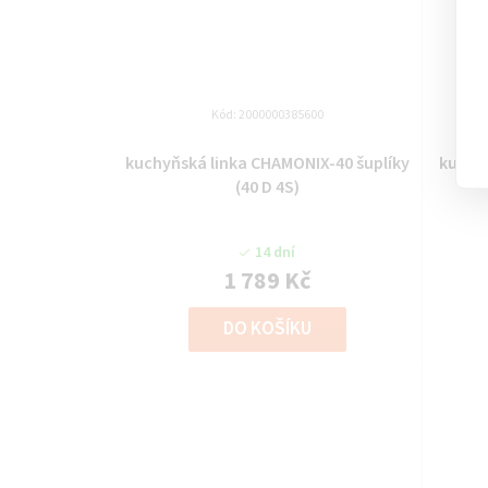
Kód:
2000000385600
kuchyňská linka CHAMONIX-40 šuplíky
kuchy
(40 D 4S)
14 dní
1 789 Kč
DO KOŠÍKU