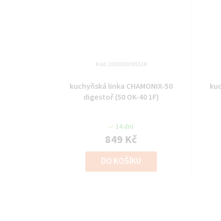
Kód:
2000000385518
kuchyňská linka CHAMONIX-50
ku
digestoř (50 OK-40 1F)
14 dní
849 Kč
DO KOŠÍKU