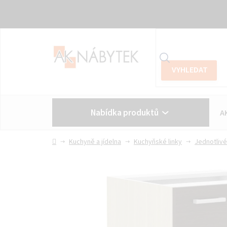
Přejít
na
obsah
Nabídka produktů
A
Vše o nákupu
Kontakt
Domů
Kuchyně a jídelna
Kuchyňské linky
Jednotlivé