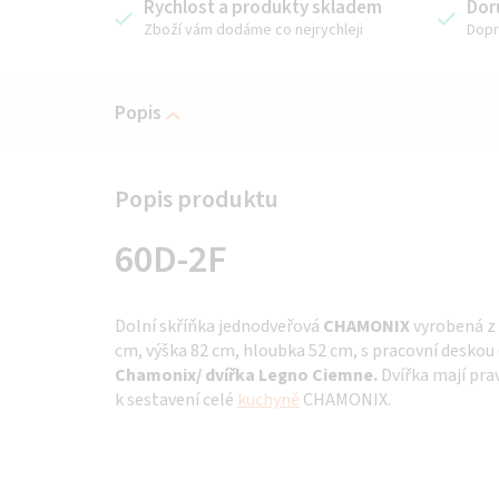
Rychlost a produkty skladem
Dor
Zboží vám dodáme co nejrychleji
Dopr
Popis
60D-2F
Dolní skříňka jednodveřová
CHAMONIX
vyrobená z
cm, výška 82 cm, hloubka 52 cm, s pracovní deskou 
Chamonix/ dvířka Legno Ciemne.
Dvířka mají prav
k sestavení celé
kuchyně
CHAMONIX.