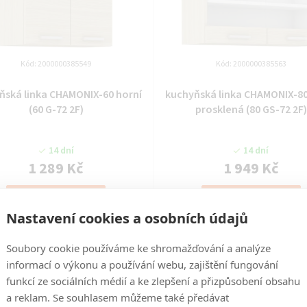
Kód:
2000000385549
Kód:
2000000385563
ňská linka CHAMONIX-60 horní
kuchyňská linka CHAMONIX-80
(60 G-72 2F)
prosklená (80 GS-72 2F)
14 dní
14 dní
1 289 Kč
1 949 Kč
DO KOŠÍKU
DO KOŠÍKU
Nastavení cookies a osobních údajů
Soubory cookie používáme ke shromažďování a analýze
informací o výkonu a používání webu, zajištění fungování
funkcí ze sociálních médií a ke zlepšení a přizpůsobení obsahu
a reklam. Se souhlasem můžeme také předávat