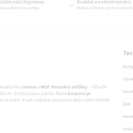
učíme naší dopravou
Kvalitní a ověření výrobci
ava našimi pracovníky
Máme ověřené výrobce nábytk
Tec
Kate
Záru
 kvalitního
lamina
a
MDF
.
Rozměry skříňky
– šířka 60
Hmot
60 cm. Úchyty jsou z plastu. Barva
korpusu je
é otvírání. V naší nabídce naleznete další výběr skříněk
EAN
Hmot
Dodá