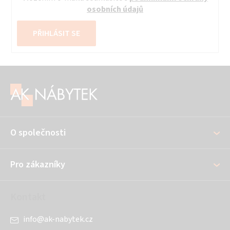
osobních údajů
PŘIHLÁSIT SE
Z
á
p
a
O společnosti
t
í
Pro zákazníky
Kontakt
info
@
ak-nabytek.cz