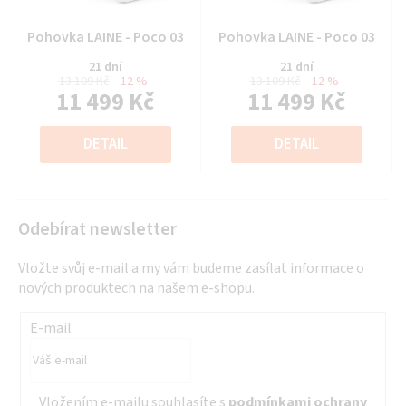
Průměrné
Průměrné
Pohovka LAINE - Poco 03
Pohovka LAINE - Poco 03
hodnocení
hodnocení
21 dní
21 dní
produktu
produktu
13 109 Kč
–12 %
13 109 Kč
–12 %
11 499 Kč
11 499 Kč
je
je
0,0
0,0
Měrná
Měrná
z
z
cena:
cena:
DETAIL
DETAIL
5
5
hvězdiček.
hvězdiček.
Odebírat newsletter
Vložte svůj e-mail a my vám budeme zasílat informace o
nových produktech na našem e-shopu.
E-mail
Vložením e-mailu souhlasíte s
podmínkami ochrany