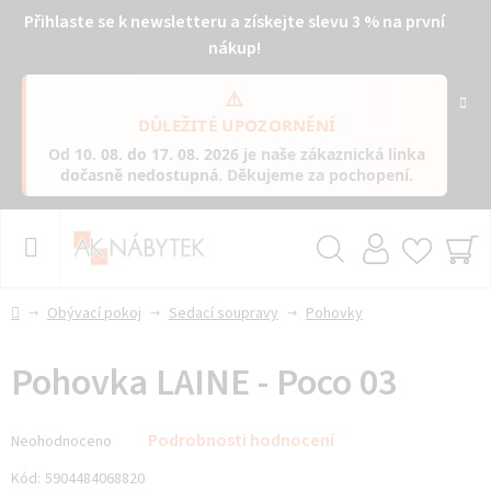
Přihlaste se k newsletteru a získejte slevu 3 % na první
nákup!
⚠️
DŮLEŽITÉ UPOZORNĚNÍ
Od
10. 08. do 17. 08. 2026
je naše zákaznická linka
dočasně nedostupná
. Děkujeme za pochopení.
Přejít
na
obsah
Hledat
NÁ
KO
Domů
Obývací pokoj
Sedací soupravy
Pohovky
Pohovka LAINE - Poco 03
Průměrné
Podrobnosti hodnocení
Neohodnoceno
hodnocení
produktu
Kód:
5904484068820