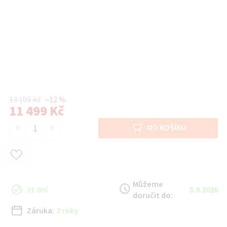
13 109 Kč
–12 %
11 499 Kč
Měrná cena:
DO KOŠÍKU
Můžeme
21 dní
5.9.2026
doručit do:
Záruka:
2 roky