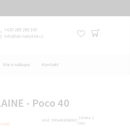
+420 288 288 100
info
@
ak-nabytek.cz
NÁKUPNÍ
KOŠÍK
Vše o nákupu
Kontakt
AINE - Poco 40
Záruka:
2
Kód:
5904484068882
roky
ocení