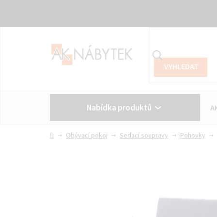
Přejít
na
obsah
Nabídka produktů
A
Vše o nákupu
Kontakt
Domů
Obývací pokoj
Sedací soupravy
Pohovky