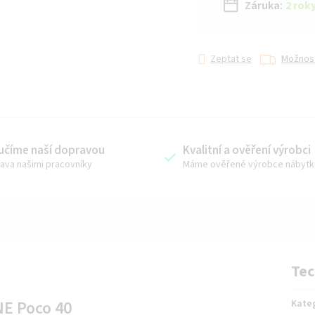
Záruka:
2 rok
Zeptat se
Možnost
učíme naší dopravou
Kvalitní a ověření výrobci
ava našimi pracovníky
Máme ověřené výrobce nábytk
Tec
NE Poco 40
Kate