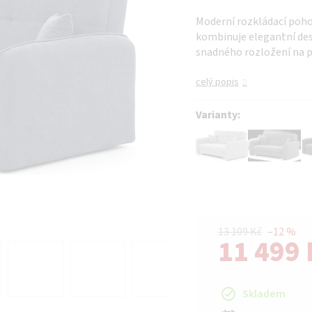
je
Moderní rozkládací poh
0,0
kombinuje elegantní des
z 5
snadného rozložení na p
hvězdiček.
celý popis
Varianty:
13 109 Kč
–12 %
11 499 
Měrná cena:
Skladem