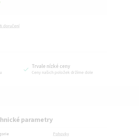
y
i doručení
Trvale nízké ceny
u
Ceny našich položek držíme dole
hnické parametry
gorie
Pohovky