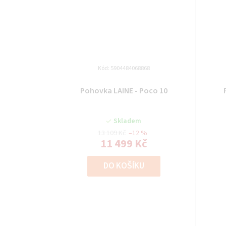
Kód:
5904484068868
Pohovka LAINE - Poco 10
Skladem
13 109 Kč
–12 %
11 499 Kč
DO KOŠÍKU