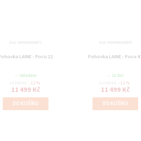
Kód:
5904484068875
Kód:
5904484068899
Pohovka LAINE - Poco 22
Pohovka LAINE - Poco 4
Skladem
21 dní
13 109 Kč
–12 %
13 109 Kč
–12 %
11 499 Kč
11 499 Kč
DO KOŠÍKU
DO KOŠÍKU