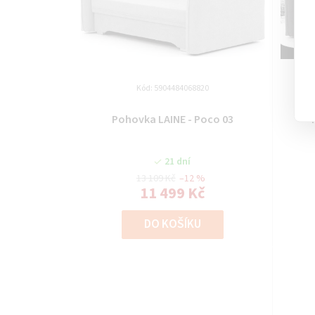
Kód:
5904484068820
Pohovka LAINE - Poco 03
21 dní
13 109 Kč
–12 %
11 499 Kč
DO KOŠÍKU