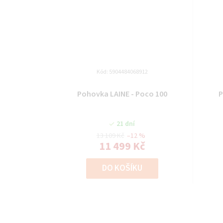
Kód:
5904484068912
Pohovka LAINE - Poco 100
P
21 dní
13 109 Kč
–12 %
11 499 Kč
DO KOŠÍKU