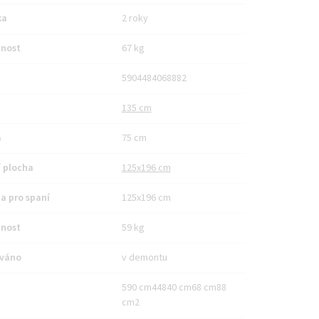
ka
2 roky
nost
67 kg
5904484068882
135 cm
a
75 cm
 plocha
125x196 cm
a pro spaní
125x196 cm
nost
59 kg
váno
v demontu
590 cm44840 cm68 cm88
cm2