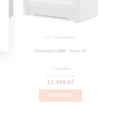
Kód:
5904484068851
5
Pohovka LAINE - Poco 07
Skladem
13 109 Kč
–12 %
11 499 Kč
DO KOŠÍKU