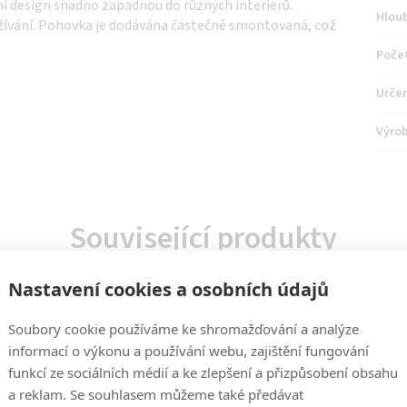
í design snadno zapadnou do různých interiérů.
Hlou
žívání. Pohovka je dodávána částečně smontovaná, což
Počet
Urče
Výro
Související produkty
Nastavení cookies a osobních údajů
Soubory cookie používáme ke shromažďování a analýze
informací o výkonu a používání webu, zajištění fungování
funkcí ze sociálních médií a ke zlepšení a přizpůsobení obsahu
a reklam. Se souhlasem můžeme také předávat