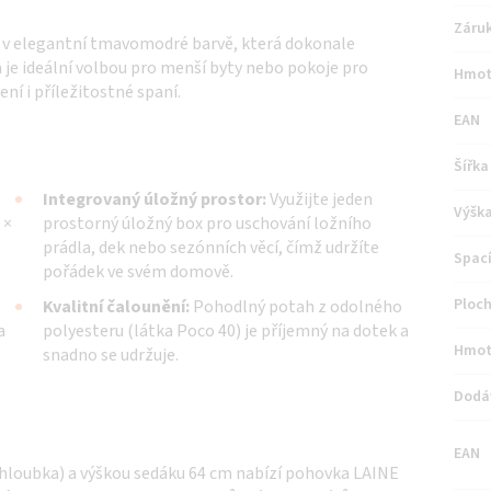
Záru
 v elegantní tmavomodré barvě, která dokonale
je ideální volbou pro menší byty nebo pokoje pro
Hmot
ení i příležitostné spaní.
EAN
Šířka
Integrovaný úložný prostor:
Využijte jeden
Výšk
 ×
prostorný úložný box pro uschování ložního
prádla, dek nebo sezónních věcí, čímž udržíte
Spací
pořádek ve svém domově.
Ploch
Kvalitní čalounění:
Pohodlný potah z odolného
a
polyesteru (látka Poco 40) je příjemný na dotek a
Hmot
snadno se udržuje.
Dodá
EAN
 (hloubka) a výškou sedáku 64 cm nabízí pohovka LAINE