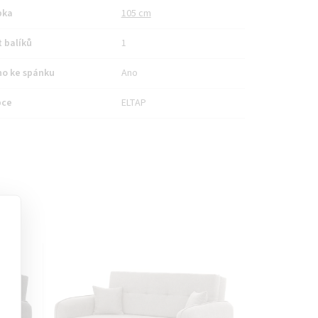
bka
105 cm
 balíků
1
no ke spánku
Ano
bce
ELTAP