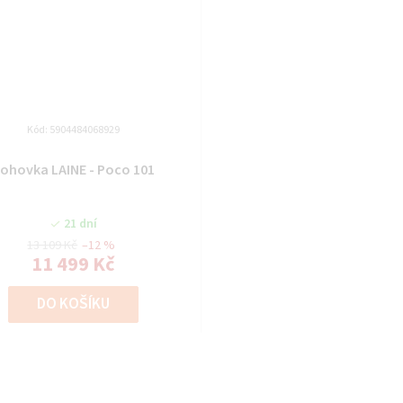
Kód:
5904484068929
ohovka LAINE - Poco 101
21 dní
13 109 Kč
–12 %
11 499 Kč
DO KOŠÍKU