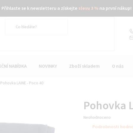
Přihlaste se k newsletteru a získejte
slevu 3 %
na první nákup!
KČNÍ NABÍDKA
NOVINKY
Zboží skladem
O nás
Pohovka LAINE - Poco 40
Pohovka L
Průměrné
Neohodnoceno
hodnocení
Podrobnosti hodn
produktu