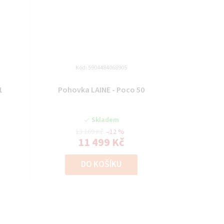
Kód:
5904484068905
1
Pohovka LAINE - Poco 50
Skladem
13 109 Kč
–12 %
11 499 Kč
DO KOŠÍKU