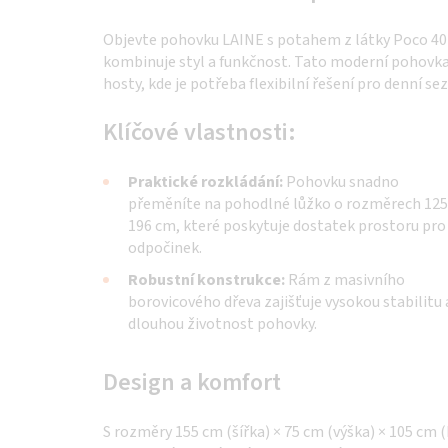
Objevte pohovku LAINE s potahem z látky Poco 40
kombinuje styl a funkčnost. Tato moderní pohovka 
hosty, kde je potřeba flexibilní řešení pro denní sez
Klíčové vlastnosti:
Praktické rozkládání:
Pohovku snadno
přeměníte na pohodlné lůžko o rozměrech 125
196 cm, které poskytuje dostatek prostoru pro
odpočinek.
Robustní konstrukce:
Rám z masivního
borovicového dřeva zajišťuje vysokou stabilitu 
dlouhou životnost pohovky.
Design a komfort
S rozměry 155 cm (šířka) × 75 cm (výška) × 105 cm