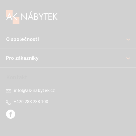
Z
á
p
a
O společnosti
t
í
Pro zákazníky
Kontakt
info
@
ak-nabytek.cz
+420 288 288 100