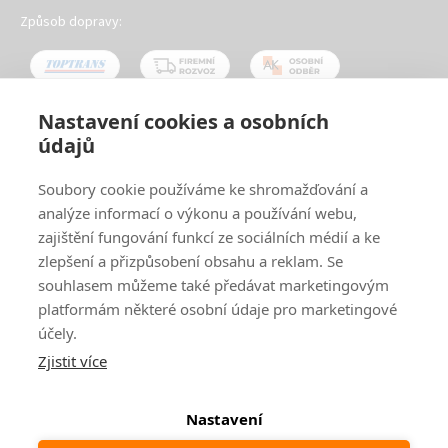
Způsob dopravy:
Nastavení cookies a osobních
údajů
Oblíbené způsoby platby:
Soubory cookie používáme ke shromažďování a
analýze informací o výkonu a používání webu,
zajištění fungování funkcí ze sociálních médií a ke
zlepšení a přizpůsobení obsahu a reklam. Se
souhlasem můžeme také předávat marketingovým
platformám některé osobní údaje pro marketingové
účely.
Zjistit více
© 2024
www.ak-nabytek.cz
Shoptet
|
mime digital
Nastavení