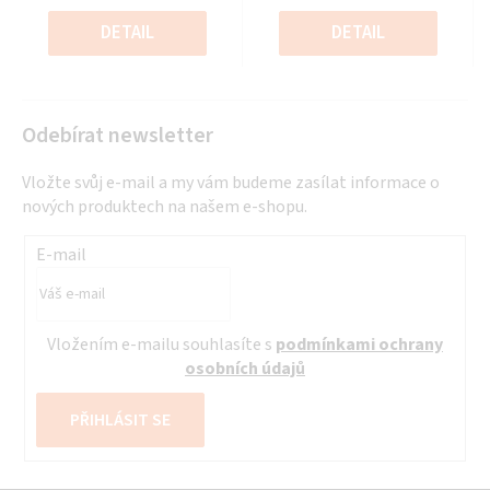
0,0
0,0
Měrná
Měrná
z
z
cena:
cena:
DETAIL
DETAIL
5
5
hvězdiček.
hvězdiček.
Odebírat newsletter
Vložte svůj e-mail a my vám budeme zasílat informace o
nových produktech na našem e-shopu.
E-mail
Vložením e-mailu souhlasíte s
podmínkami ochrany
osobních údajů
PŘIHLÁSIT SE