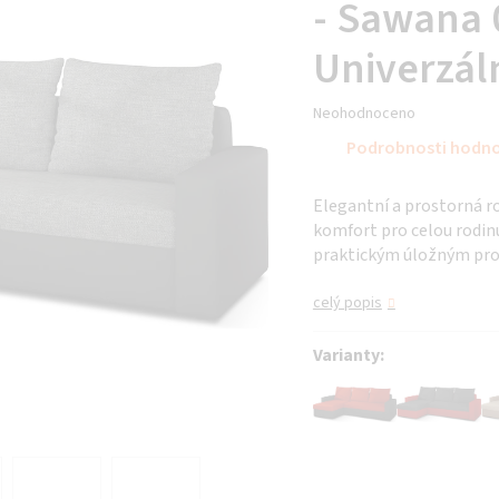
- Sawana 
Univerzál
Průměrné
Neohodnoceno
hodnocení
Podrobnosti hodn
produktu
je
Elegantní a prostorná r
0,0
komfort pro celou rodinu
z 5
praktickým úložným pr
hvězdiček.
celý popis
Varianty: