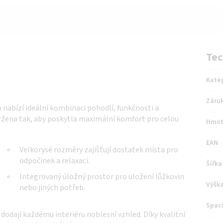
Tec
Kate
Záru
 nabízí ideální kombinaci pohodlí, funkčnosti a
ržena tak, aby poskytla maximální komfort pro celou
Hmot
EAN
Velkorysé rozměry zajišťují dostatek místa pro
odpočinek a relaxaci.
Šířka
Integrovaný úložný prostor pro uložení lůžkovin
Výšk
nebo jiných potřeb.
Spací
 dodají každému interiéru noblesní vzhled. Díky kvalitní