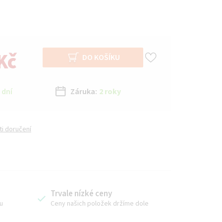
Kč
DO KOŠÍKU
 dní
Záruka:
2 roky
i doručení
Trvale nízké ceny
u
Ceny našich položek držíme dole