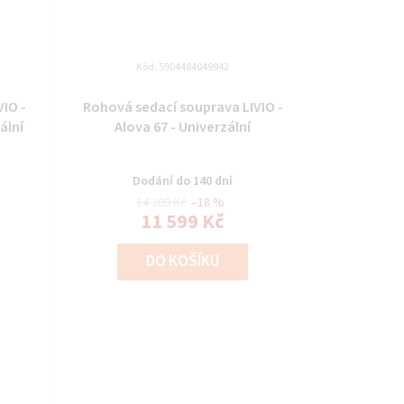
Kód:
5904484049942
IO -
Rohová sedací souprava LIVIO -
ální
Alova 67 - Univerzální
Dodání do 140 dní
14 209 Kč
–18 %
11 599 Kč
DO KOŠÍKU