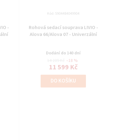
Kód:
5904484049904
IO -
Rohová sedací souprava LIVIO -
ální
Alova 66/Alova 07 - Univerzální
Dodání do 140 dní
14 209 Kč
–18 %
11 599 Kč
DO KOŠÍKU