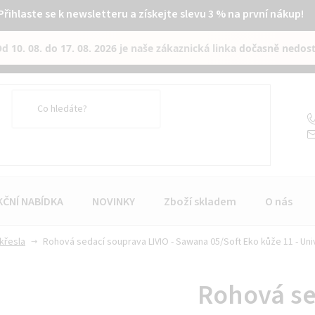
Přihlaste se k newsletteru a získejte slevu 3 % na první nákup!
Od
10. 08. do 17. 08. 2026
je naše zákaznická linka
dočasně nedos
KČNÍ NABÍDKA
NOVINKY
Zboží skladem
O nás
křesla
Rohová sedací souprava LIVIO - Sawana 05/Soft Eko kůže 11 - Uni
Rohová se