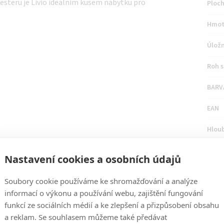
yesteru je Livio ideálním kusem nábytku pro
Ploch
Hmot
Úložn
Roh s
BARV
EAN
Hlou
Počet
Nastavení cookies a osobních údajů
Urče
Soubory cookie používáme ke shromažďování a analýze
Hlou
informací o výkonu a používání webu, zajištění fungování
funkcí ze sociálních médií a ke zlepšení a přizpůsobení obsahu
Rozk
a reklam. Se souhlasem můžeme také předávat