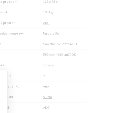
a pro spaní
125x195 cm
nost
100 kg
ý prostor
ANO
edací soupravy
Universální
A
Sawana 05/Soft eko 11
590 cm44840 cm50061
bka
150 cm
 balíků
2
no ke spánku
Ano
bka sedu
57 cm
ládání
ANO