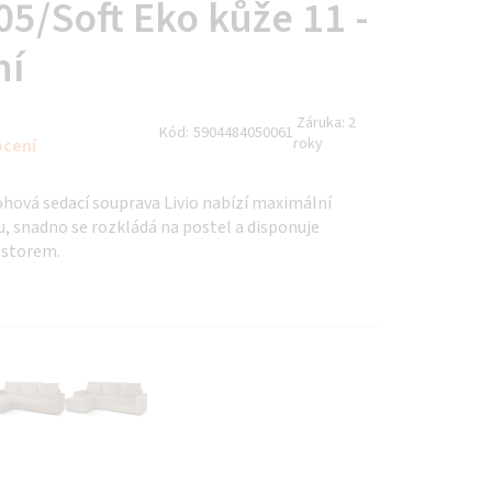
05/Soft Eko kůže 11 -
ní
Záruka:
2
Kód:
5904484050061
roky
ocení
ohová sedací souprava Livio nabízí maximální
, snadno se rozkládá na postel a disponuje
ostorem.