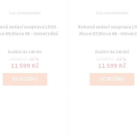
Kód:
5904484049881
Kód:
5904484049898
ová sedací souprava LIVIO -
Rohová sedací souprava LIV
va 04/Alova 46 - Univerzální
Alova 07/Alova 66 - Univerz
Dodání do 140 dní
Dodání do 140 dní
14 209 Kč
–18 %
14 209 Kč
–18 %
11 599 Kč
11 599 Kč
DO KOŠÍKU
DO KOŠÍKU