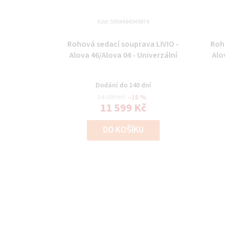
Kód:
5904484049874
Rohová sedací souprava LIVIO -
Roh
Alova 46/Alova 04 - Univerzální
Alo
Dodání do 140 dní
14 209 Kč
–18 %
11 599 Kč
DO KOŠÍKU