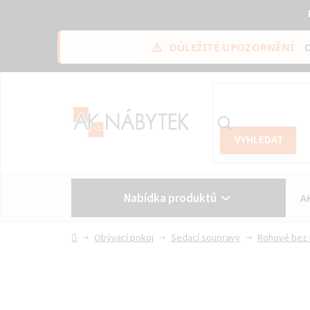
⚠️
DŮLEŽITÉ UPOZORNĚNÍ
Přejít
na
obsah
Nabídka produktů
A
Vše o nákupu
Kontakt
Domů
Obývací pokoj
Sedací soupravy
Rohové bez 