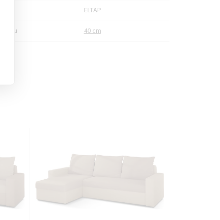
bce
ELTAP
a sedu
40 cm