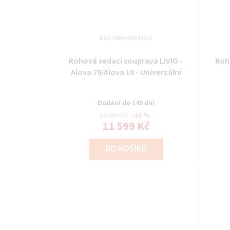
Kód:
5904484049911
Rohová sedací souprava LIVIO -
Roh
Alova 79/Alova 10 - Univerzální
Dodání do 140 dní
14 209 Kč
–18 %
11 599 Kč
DO KOŠÍKU