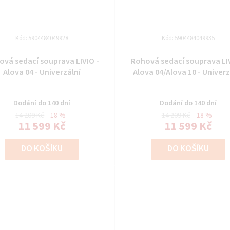
Kód:
5904484049928
Kód:
5904484049935
ová sedací souprava LIVIO -
Rohová sedací souprava LIV
Alova 04 - Univerzální
Alova 04/Alova 10 - Univerz
Dodání do 140 dní
Dodání do 140 dní
14 209 Kč
–18 %
14 209 Kč
–18 %
11 599 Kč
11 599 Kč
DO KOŠÍKU
DO KOŠÍKU