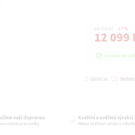
14 719 Kč
–17 %
12 099 
Měrná cena:
Dodání do 140
Zeptat se
Možnost
učíme naší dopravou
Kvalitní a ověření výrobci
ava našimi pracovníky
Máme ověřené výrobce nábytk