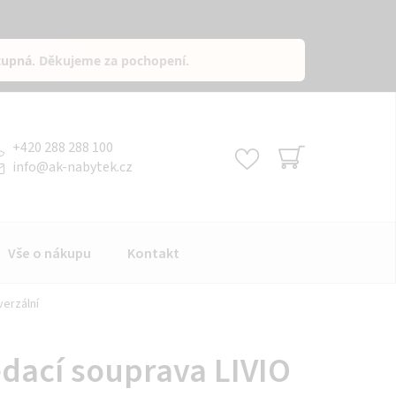
tupná
. Děkujeme za pochopení.
+420 288 288 100
info
@
ak-nabytek.cz
NÁKUPNÍ
KOŠÍK
Vše o nákupu
Kontakt
verzální
dací souprava LIVIO