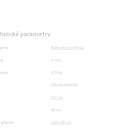
hnické parametry
gorie
Rohové bez křesla
ka
2 roky
nost
270 kg
5904484050061
237 cm
a
90 cm
 plocha
125x195 cm