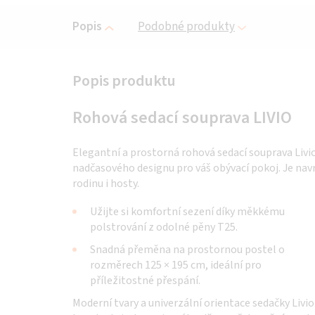
Popis
Podobné produkty
Rohová sedací souprava LIVIO
Elegantní a prostorná rohová sedací souprava Livio
nadčasového designu pro váš obývací pokoj. Je nav
rodinu i hosty.
Užijte si komfortní sezení díky měkkému
polstrování z odolné pěny T25.
Snadná přeměna na prostornou postel o
rozměrech 125 × 195 cm, ideální pro
příležitostné přespání.
Moderní tvary a univerzální orientace sedačky Livio