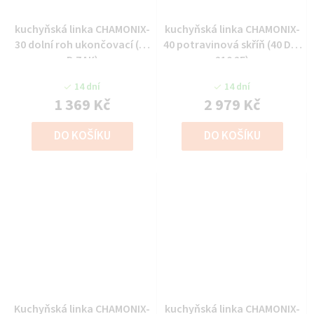
kuchyňská linka CHAMONIX-
kuchyňská linka CHAMONIX-
30 dolní roh ukončovací (30
40 potravinová skříň (40 DK-
D ZAK)
210 2F)
14 dní
14 dní
1 369 Kč
2 979 Kč
DO KOŠÍKU
DO KOŠÍKU
Kuchyňská linka CHAMONIX-
kuchyňská linka CHAMONIX-