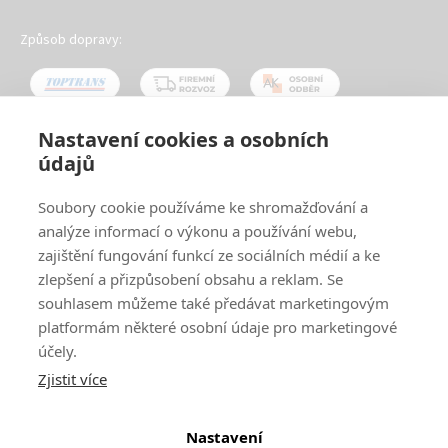
Způsob dopravy:
Nastavení cookies a osobních
údajů
Oblíbené způsoby platby:
Soubory cookie používáme ke shromažďování a
analýze informací o výkonu a používání webu,
zajištění fungování funkcí ze sociálních médií a ke
zlepšení a přizpůsobení obsahu a reklam. Se
souhlasem můžeme také předávat marketingovým
platformám některé osobní údaje pro marketingové
účely.
Zjistit více
© 2024
www.ak-nabytek.cz
Shoptet
|
mime digital
Nastavení