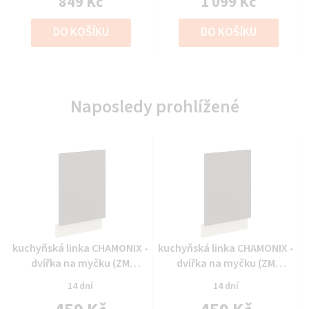
849 Kč
1 099 Kč
DO KOŠÍKU
DO KOŠÍKU
Naposledy prohlížené
Průměrné
Průměrné
kuchyňská linka CHAMONIX -
kuchyňská linka CHAMONIX -
hodnocení
hodnocení
dvířka na myčku (ZM
dvířka na myčku (ZM
produktu
produktu
570x446)
570x446)
14 dní
14 dní
je
je
0,0
0,0