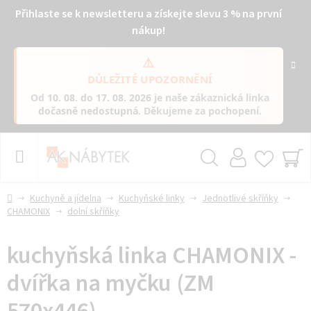
Přihlaste se k newsletteru a získejte slevu 3 % na první
nákup!
⚠️
DŮLEŽITÉ UPOZORNĚNÍ
Od
10. 08. do 17. 08. 2026
je naše zákaznická linka
dočasně nedostupná
. Děkujeme za pochopení.
Přejít
na
obsah
Hledat
NÁ
KO
Domů
Kuchyně a jídelna
Kuchyňské linky
Jednotlivé skříňky
CHAMONIX
dolní skříňky
kuchyňská linka CHAMONIX -
dvířka na myčku (ZM