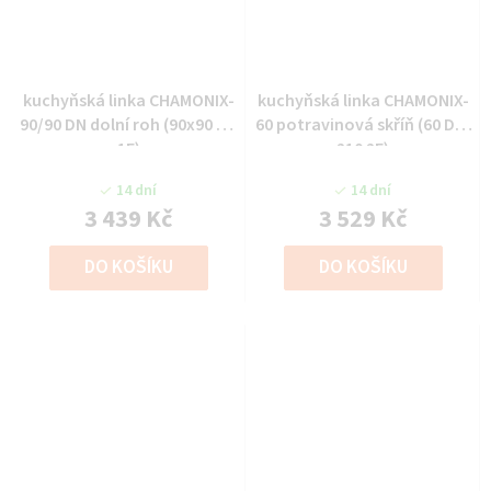
kuchyňská linka CHAMONIX-
kuchyňská linka CHAMONIX-
90/90 DN dolní roh (90x90 DN
60 potravinová skříň (60 DK-
1F)
210 2F)
14 dní
14 dní
3 439 Kč
3 529 Kč
DO KOŠÍKU
DO KOŠÍKU