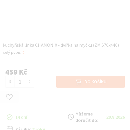
kuchyňská linka CHAMONIX - dvířka na myčku (ZM 570x446)
celý popis
459 Kč
Měrná cena:
DO KOŠÍKU
Můžeme
14 dní
29.8.2026
doručit do:
Záruka:
2 roky