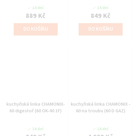
14 dní
14 dní
889 Kč
849 Kč
DO KOŠÍKU
DO KOŠÍKU
kuchyňská linka CHAMONIX-
kuchyňská linka CHAMONIX -
60 digestoř (60 OK-40 1F)
60 na troubu (60 D GAZ)
14 dní
14 dní