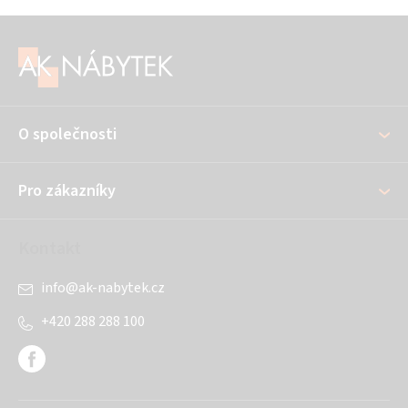
Z
á
p
a
O společnosti
t
í
Pro zákazníky
Kontakt
info
@
ak-nabytek.cz
+420 288 288 100