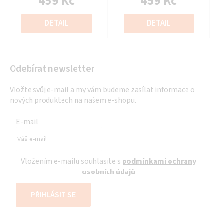
459 Kč
459 Kč
z
z
Měrná
Měrná
5
5
cena:
cena:
DETAIL
DETAIL
hvězdiček.
hvězdiček.
Odebírat newsletter
Vložte svůj e-mail a my vám budeme zasílat informace o
nových produktech na našem e-shopu.
E-mail
Vložením e-mailu souhlasíte s
podmínkami ochrany
osobních údajů
PŘIHLÁSIT SE