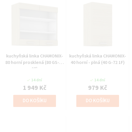
kuchyňská linka CHAMONIX-
kuchyňská linka CHAMONIX-
80 horní prosklená (80 GS-72
40 horní - plná (40 G-72 1F)
2F)
14 dní
14 dní
1 949 Kč
979 Kč
DO KOŠÍKU
DO KOŠÍKU