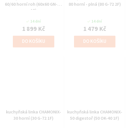
60/60 horní roh (60x60 GN-72
80 horní - plná (80 G-72 2F)
1F)
14 dní
14 dní
1 899 Kč
1 479 Kč
DO KOŠÍKU
DO KOŠÍKU
kuchyňská linka CHAMONIX-
kuchyňská linka CHAMONIX-
30 horní (30 G-72 1F)
50 digestoř (50 OK-40 1F)