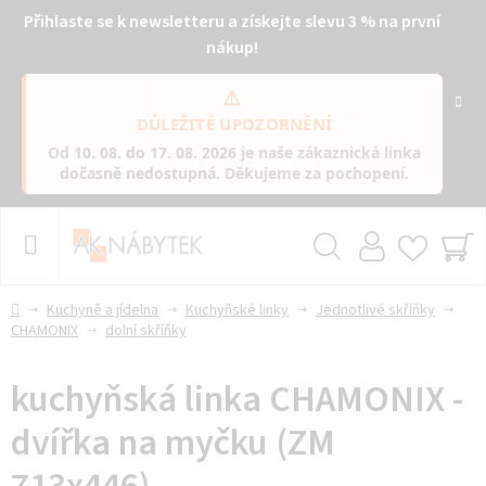
Přihlaste se k newsletteru a získejte slevu 3 % na první
nákup!
⚠️
DŮLEŽITÉ UPOZORNĚNÍ
Od
10. 08. do 17. 08. 2026
je naše zákaznická linka
dočasně nedostupná
. Děkujeme za pochopení.
Přejít
na
obsah
Hledat
NÁ
KO
Domů
Kuchyně a jídelna
Kuchyňské linky
Jednotlivé skříňky
CHAMONIX
dolní skříňky
kuchyňská linka CHAMONIX -
dvířka na myčku (ZM