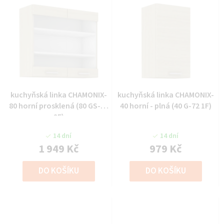
kuchyňská linka CHAMONIX-
kuchyňská linka CHAMONIX-
80 horní prosklená (80 GS-72
40 horní - plná (40 G-72 1F)
2F)
14 dní
14 dní
1 949 Kč
979 Kč
DO KOŠÍKU
DO KOŠÍKU