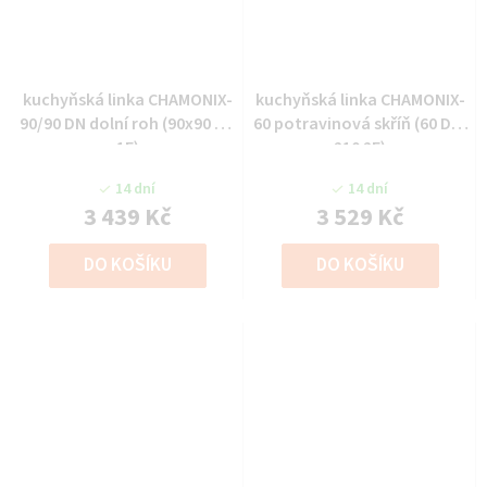
kuchyňská linka CHAMONIX-
kuchyňská linka CHAMONIX-
90/90 DN dolní roh (90x90 DN
60 potravinová skříň (60 DK-
1F)
210 2F)
14 dní
14 dní
3 439 Kč
3 529 Kč
DO KOŠÍKU
DO KOŠÍKU