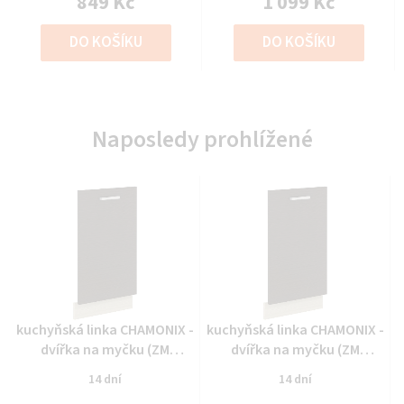
849 Kč
1 099 Kč
DO KOŠÍKU
DO KOŠÍKU
Naposledy prohlížené
Průměrné
Průměrné
kuchyňská linka CHAMONIX -
kuchyňská linka CHAMONIX -
hodnocení
hodnocení
dvířka na myčku (ZM
dvířka na myčku (ZM
produktu
produktu
713x446)
713x446)
14 dní
14 dní
je
je