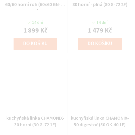
60/60 horní roh (60x60 GN-72
80 horní - plná (80 G-72 2F)
1F)
14 dní
14 dní
1 899 Kč
1 479 Kč
DO KOŠÍKU
DO KOŠÍKU
kuchyňská linka CHAMONIX-
kuchyňská linka CHAMONIX-
30 horní (30 G-72 1F)
50 digestoř (50 OK-40 1F)