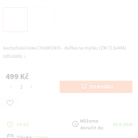
kuchyňská linka CHAMONIX - dvířka na myčku (ZM 713x446)
celý popis
499 Kč
Měrná cena:
DO KOŠÍKU
Můžeme
14 dní
30.8.2026
doručit do:
Záruka:
2 roky