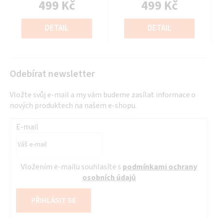
499 Kč
499 Kč
0,0
0,0
z
z
Měrná
Měrná
5
5
cena:
cena:
DETAIL
DETAIL
hvězdiček.
hvězdiček.
Odebírat newsletter
Vložte svůj e-mail a my vám budeme zasílat informace o
nových produktech na našem e-shopu.
E-mail
Vložením e-mailu souhlasíte s
podmínkami ochrany
osobních údajů
PŘIHLÁSIT SE