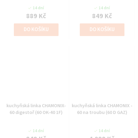
14 dní
14 dní
889 Kč
849 Kč
DO KOŠÍKU
DO KOŠÍKU
kuchyňská linka CHAMONIX-
kuchyňská linka CHAMONIX -
60 digestoř (60 OK-40 1F)
60 na troubu (60 D GAZ)
14 dní
14 dní