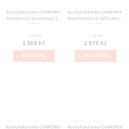
kuchyňská linka CHAMONIX-
kuchyňská linka CHAMONIX-
30 dolní roh ukončovací (30
40 potravinová skříň (40 DK-
D ZAK)
210 2F)
14 dní
14 dní
1 369 Kč
2 979 Kč
DO KOŠÍKU
DO KOŠÍKU
Kuchyňská linka CHAMONIX-
kuchyňská linka CHAMONIX-