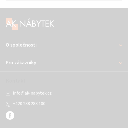
Z
á
p
a
O společnosti
t
í
Pro zákazníky
Kontakt
info
@
ak-nabytek.cz
+420 288 288 100