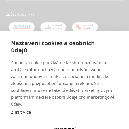
Způsob dopravy:
Nastavení cookies a osobních
údajů
Oblíbené způsoby platby:
Soubory cookie používáme ke shromažďování a
analýze informací o výkonu a používání webu,
zajištění fungování funkcí ze sociálních médií a ke
zlepšení a přizpůsobení obsahu a reklam. Se
souhlasem můžeme také předávat marketingovým
platformám některé osobní údaje pro marketingové
účely.
Zjistit více
© 2024
www.ak-nabytek.cz
Shoptet
|
mime digital
Nastavení